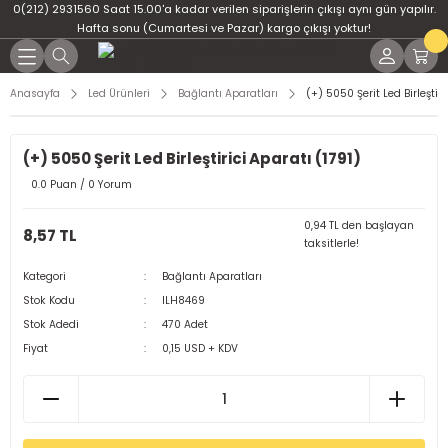
0(212) 2931560 Saat 15.00'a kadar verilen siparişlerin çıkışı aynı gün yapılır.
Geri Dön
Geri Dön
Geri Dön
Geri Dön
Geri Dön
Geri Dön
Hafta sonu (Cumartesi ve Pazar) kargo çıkışı yoktur!
er
ponent
u
i
Anasayfa
Led Ürünleri
Bağlantı Aparatları
(+) 5050 Şerit Led Birleştiri
ment
ndansatör
bloları
 Led
Yeni
(+) 5050 Şerit Led Birleştirici Aparatı (1791)
tör
tc
leri
0.0 Puan / 0 Yorum
ör
dansatör
0,94 TL den başlayan
8,57 TL
taksitlerle!
ar
atörler
Kategori
Bağlantı Aparatları
Stok Kodu
ILH8469
Dirençler
il
Stok Adedi
470 Adet
Fiyat
0,15 USD + KDV
r
ları