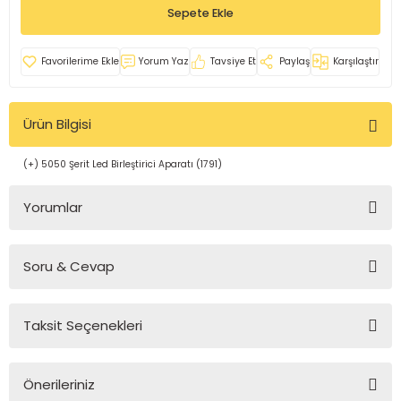
Sepete Ekle
rleri
e
azları
Yorum Yaz
Tavsiye Et
Paylaş
Karşılaştır
Ürün Bilgisi
(+) 5050 Şerit Led Birleştirici Aparatı (1791)
Yorumlar
Soru & Cevap
Bu ürüne ilk yorumu siz yapın!
Taksit Seçenekleri
Yorum Yaz
Ürün hakkında henüz soru sorulmamış.
Önerileriniz
Soru Sor