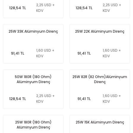
2,25 USD +
2,25 USD +
rleri
e
azları
128,54 TL
128,54 TL
KDV
KDV
25W 33K Alüminyum Direnç
25W 22K Alüminyum Direnç
1,60 USD +
1,60 USD +
91,41 TL
91,41 TL
KDV
KDV
50W 180R (180 Ohm)
25W 82R (82 Ohm)Alüminyum
Alüminyum Direnç
Direnç
2,25 USD +
1,60 USD +
128,54 TL
91,41 TL
KDV
KDV
25W 180R (180 Ohm)
25W 15K Alüminyum Direnç
Alüminyum Direnç