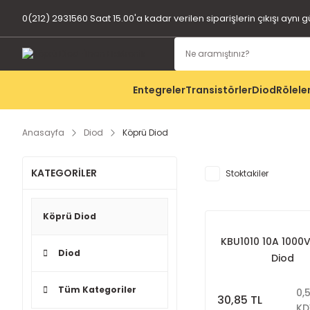
0(212) 2931560 Saat 15.00'a kadar verilen siparişlerin çıkışı aynı 
Entegreler
Transistörler
Diod
Rölele
Anasayfa
Diod
Köprü Diod
KATEGORİLER
Stoktakiler
Köprü Diod
KBU1010 10A 1000
Diod
Diod
Tüm Kategoriler
0,
30,85 TL
KD