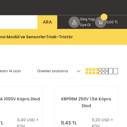
Giriş Yap
ARA
0,00 TL
Üye Ol
no Modül ve Sensorler
Triak-Tristör
plam 14 ürün
6A 1000V Köprü Diod
KBP06M 250V 1.5A Köprü
Diod
0,40 USD +
0,20 USD +
TL
11,43 TL
KDV
KDV