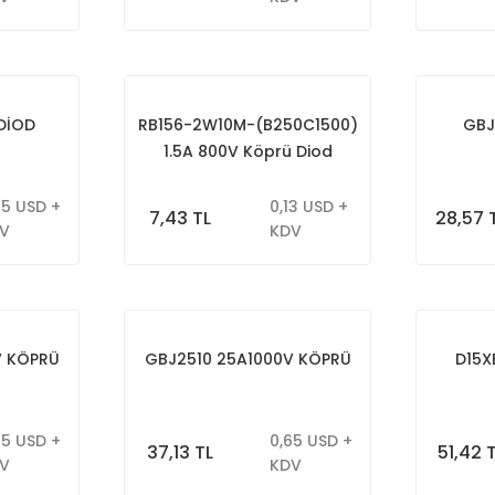
DİOD
RB156-2W10M-(B250C1500)
GBJ
1.5A 800V Köprü Diod
55 USD +
0,13 USD +
7,43 TL
28,57 
V
KDV
V KÖPRÜ
GBJ2510 25A1000V KÖPRÜ
D15X
85 USD +
0,65 USD +
37,13 TL
51,42 
V
KDV