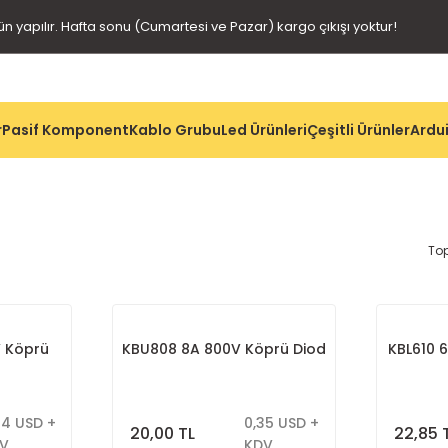
gün yapılır. Hafta sonu (Cumartesi ve Pazar) kargo çıkışı yoktur!
r
Pasif Komponent
Kablo Grubu
Led Ürünleri
Çeşitli Ürünler
Ardui
To
V Köprü
KBU808 8A 800V Köprü Diod
KBL610 
54 USD +
0,35 USD +
20,00 TL
22,85 
V
KDV