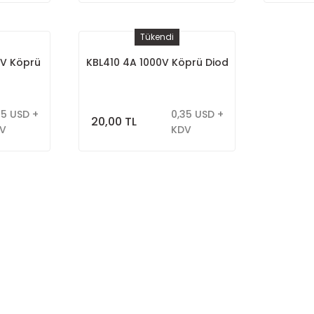
Tükendi
0V Köprü
KBL410 4A 1000V Köprü Diod
75 USD +
0,35 USD +
20,00 TL
V
KDV