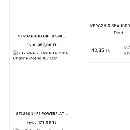
KBPC3510 35A 100
Diod
STR3A161HD DIP-8 Swi ...
Fiyat :
357,06 TL
0,
42,85 TL
KD
STL260N4F7 POWERFLAT ...
Fiyat :
179,96 TL