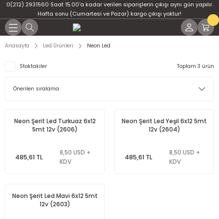
0(212) 2931560 Saat 15.00'a kadar verilen siparişlerin çıkışı aynı gün yapılır.
Geri Dön
Geri Dön
Geri Dön
Geri Dön
Geri Dön
Geri Dön
Hafta sonu (Cumartesi ve Pazar) kargo çıkışı yoktur!
er
ponent
u
i
Anasayfa
Led Ürünleri
Neon Led
ment
ndansatör
bloları
 Led
Stoktakiler
Toplam 3 ürün
tör
tc
leri
ör
dansatör
Neon Şerit Led Turkuaz 6x12
Neon Şerit Led Yeşil 6x12 5mt
5mt 12v (2606)
12v (2604)
ar
atörler
8,50 USD +
8,50 USD +
485,61 TL
485,61 TL
Dirençler
il
KDV
KDV
r
ları
Neon Şerit Led Mavi 6x12 5mt
12v (2603)