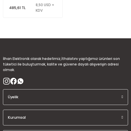
8,50 USD +
rleri
e
azları
485,61 TL
KDV
İlhan Elektronik olarak hedefimiz,İthalatını yaptığımız ürünleri son
tüketici ile buluşturmak, kalite ve güvene dayalı alışverişin adresi
olmak.
Üyelik
Kurumsal