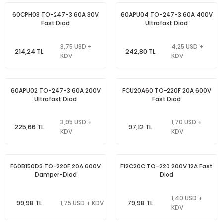
60CPH03 TO-247-3 60A 30V
60APU04 TO-247-3 60A 400V
Fast Diod
Ultrafast Diod
3,75 USD +
4,25 USD +
214,24 TL
242,80 TL
KDV
KDV
60APU02 TO-247-3 60A 200V
FCU20A60 TO-220F 20A 600V
Ultrafast Diod
Fast Diod
3,95 USD +
1,70 USD +
225,66 TL
97,12 TL
KDV
KDV
F60B150DS TO-220F 20A 600V
F12C20C TO-220 200V 12A Fast
Damper-Diod
Diod
1,40 USD +
99,98 TL
79,98 TL
1,75 USD + KDV
KDV