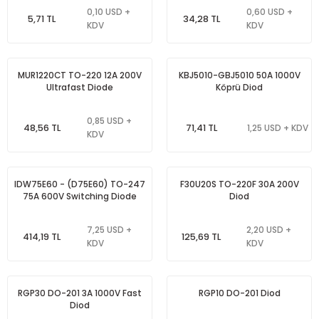
0,10 USD +
0,60 USD +
rleri
e
azları
5,71 TL
34,28 TL
KDV
KDV
MUR1220CT TO-220 12A 200V
KBJ5010-GBJ5010 50A 1000V
Ultrafast Diode
Köprü Diod
0,85 USD +
48,56 TL
71,41 TL
1,25 USD + KDV
KDV
IDW75E60 - (D75E60) TO-247
F30U20S TO-220F 30A 200V
75A 600V Switching Diode
Diod
7,25 USD +
2,20 USD +
414,19 TL
125,69 TL
KDV
KDV
RGP30 DO-201 3A 1000V Fast
RGP10 DO-201 Diod
Diod