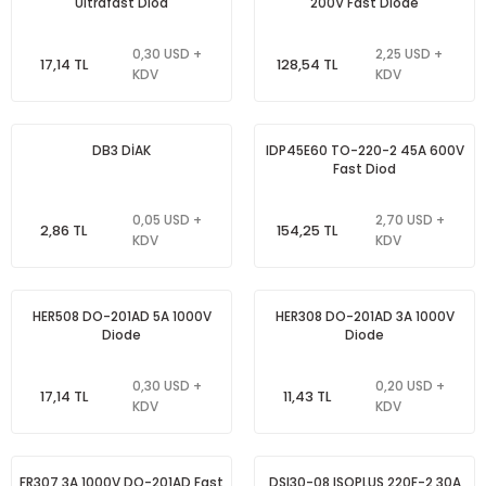
Ultrafast Diod
200V Fast Diode
0,30 USD +
2,25 USD +
17,14 TL
128,54 TL
KDV
KDV
DB3 DİAK
IDP45E60 TO-220-2 45A 600V
Fast Diod
0,05 USD +
2,70 USD +
2,86 TL
154,25 TL
KDV
KDV
HER508 DO-201AD 5A 1000V
HER308 DO-201AD 3A 1000V
Diode
Diode
0,30 USD +
0,20 USD +
17,14 TL
11,43 TL
KDV
KDV
FR307 3A 1000V DO-201AD Fast
DSI30-08 ISOPLUS 220F-2 30A