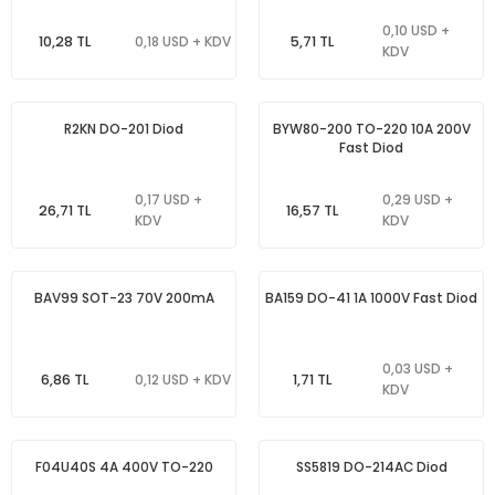
0,10 USD +
10,28 TL
5,71 TL
0,18 USD + KDV
KDV
R2KN DO-201 Diod
BYW80-200 TO-220 10A 200V
Fast Diod
0,17 USD +
0,29 USD +
26,71 TL
16,57 TL
KDV
KDV
BAV99 SOT-23 70V 200mA
BA159 DO-41 1A 1000V Fast Diod
0,03 USD +
6,86 TL
1,71 TL
0,12 USD + KDV
KDV
F04U40S 4A 400V TO-220
SS5819 DO-214AC Diod