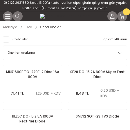
0(212) 2931560 Saat 15.00'a kadar verilen siparişlerin çıkışı aynı gün yapılır.
Geri Dön
Geri Dön
Geri Dön
Geri Dön
Geri Dön
Geri Dön
Hafta sonu (Cumartesi ve Pazar) kargo çıkışı yoktur!
er
ponent
u
i
Anasayfa
Diod
Genel Diodlar
ment
ndansatör
bloları
 Led
Stoktakiler
Toplam 140 ürün
tör
tc
leri
ör
dansatör
MUR1660F TO-220F-2 Diod 16A
SF28 DO-15 2A 600V Süper Fast
600V
Diod
ar
atörler
0,20 USD +
71,41 TL
11,43 TL
1,25 USD + KDV
Dirençler
il
KDV
r
ları
RL257 DO-15 2.5A 1000V
SM712 SOT-23 TVS Diode
Rectifier Diode