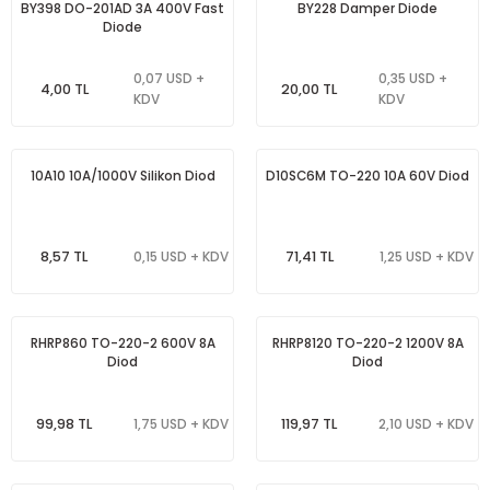
BY398 DO-201AD 3A 400V Fast
BY228 Damper Diode
Diode
0,07 USD +
0,35 USD +
4,00 TL
20,00 TL
KDV
KDV
10A10 10A/1000V Silikon Diod
D10SC6M TO-220 10A 60V Diod
8,57 TL
71,41 TL
0,15 USD + KDV
1,25 USD + KDV
RHRP860 TO-220-2 600V 8A
RHRP8120 TO-220-2 1200V 8A
Diod
Diod
99,98 TL
119,97 TL
1,75 USD + KDV
2,10 USD + KDV