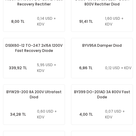
Recovery Rectifier
800V Rectifier Diod
0,14 USD +
1,60 USD +
8,00 TL
91,41 TL
KDV
KDV
DSEK60-12 TO-247 2x15A 1200V
BYV95A Damper Diod
Fast Recovery Diode
5,95 USD +
339,92 TL
6,86 TL
0,12 USD + KDV
KDV
BYW29-200 8A 200V Ultrafast
BY399 DO-201AD 3A 800V Fast
Diod
Dode
0,60 USD +
0,07 USD +
34,28 TL
4,00 TL
KDV
KDV