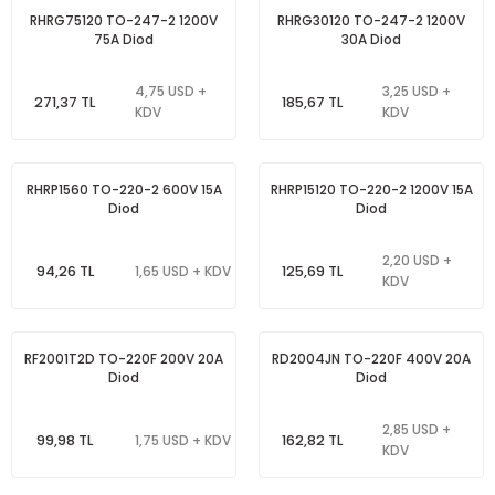
RHRG75120 TO-247-2 1200V
RHRG30120 TO-247-2 1200V
75A Diod
30A Diod
4,75 USD +
3,25 USD +
271,37 TL
185,67 TL
KDV
KDV
RHRP1560 TO-220-2 600V 15A
RHRP15120 TO-220-2 1200V 15A
Diod
Diod
2,20 USD +
94,26 TL
125,69 TL
1,65 USD + KDV
KDV
RF2001T2D TO-220F 200V 20A
RD2004JN TO-220F 400V 20A
Diod
Diod
2,85 USD +
99,98 TL
162,82 TL
1,75 USD + KDV
KDV