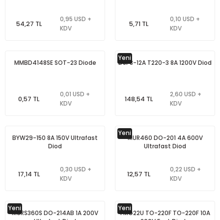
0,95 USD +
0,10 USD +
54,27 TL
5,71 TL
KDV
KDV
Yeni
MMBD4148SE SOT-23 Diode
DSP8-12A T220-3 8A 1200V Diod
0,01 USD +
2,60 USD +
0,57 TL
148,54 TL
KDV
KDV
Yeni
BYW29-150 8A 150V Ultrafast
MUR460 DO-201 4A 600V
Diod
Ultrafast Diod
0,30 USD +
0,22 USD +
17,14 TL
12,57 TL
KDV
KDV
Yeni
Yeni
MURS360S DO-214AB 1A 200V
FMG22U TO-220F TO-220F 10A