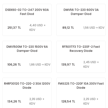
DSEK60-02 TO-247 200V 60A
DMV56 TO-220 600V 3A
Fast Diod
Damper-Diod
4,40 USD +
251,37 TL
89,12 TL
1,56 USD + KDV
KDV
DMV1500M TO-220 1500V 6A
RF1501TF3 TO-220F-2 Fast
Damper-Diod
Recovery Diode
2,45 USD +
106,26 TL
139,97 TL
1,86 USD + KDV
KDV
RHRP30120 TO-220-2 30A 1200V
FMG22S TO-220F 10A 200V Fast
Diode
Diode
2,35 USD +
2,25 USD +
134,26 TL
128,54 TL
KDV
KDV