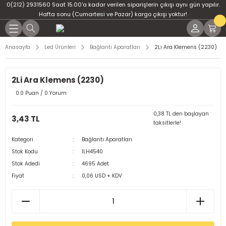
0(212) 2931560 Saat 15.00'a kadar verilen siparişlerin çıkışı aynı gün yapılır.
Geri Dön
Geri Dön
Geri Dön
Geri Dön
Geri Dön
Geri Dön
Hafta sonu (Cumartesi ve Pazar) kargo çıkışı yoktur!
er
ponent
u
i
Anasayfa
Led Ürünleri
Bağlantı Aparatları
2Li Ara Klemens (2230)
ment
ndansatör
bloları
 Led
2Li Ara Klemens (2230)
tör
tc
leri
0.0 Puan / 0 Yorum
ör
dansatör
0,38 TL den başlayan
3,43 TL
taksitlerle!
ar
atörler
Kategori
Bağlantı Aparatları
Stok Kodu
ILH4540
Dirençler
il
Stok Adedi
4695 Adet
Fiyat
0,06 USD + KDV
r
ları