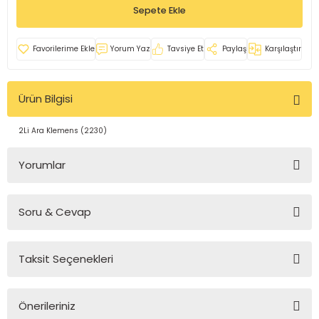
Sepete Ekle
rleri
e
azları
Yorum Yaz
Tavsiye Et
Paylaş
Karşılaştır
Ürün Bilgisi
2Li Ara Klemens (2230)
Yorumlar
Soru & Cevap
Bu ürüne ilk yorumu siz yapın!
Taksit Seçenekleri
Yorum Yaz
Ürün hakkında henüz soru sorulmamış.
Önerileriniz
Soru Sor