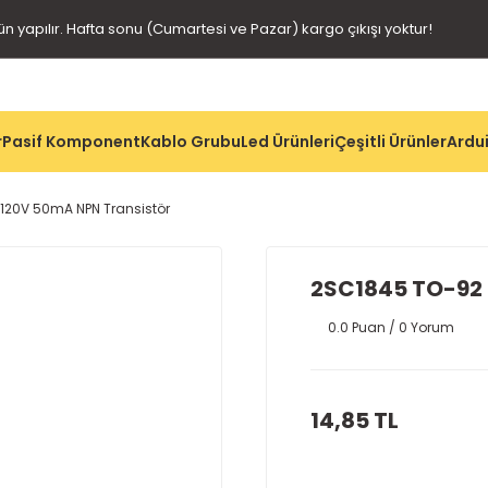
gün yapılır. Hafta sonu (Cumartesi ve Pazar) kargo çıkışı yoktur!
r
Pasif Komponent
Kablo Grubu
Led Ürünleri
Çeşitli Ürünler
Ardui
120V 50mA NPN Transistör
2SC1845 TO-92 
0.0 Puan / 0 Yorum
14,85 TL