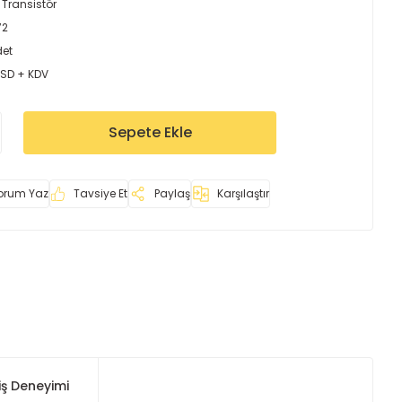
 Transistör
72
det
USD + KDV
Sepete Ekle
orum Yaz
Tavsiye Et
Paylaş
Karşılaştır
iş Deneyimi