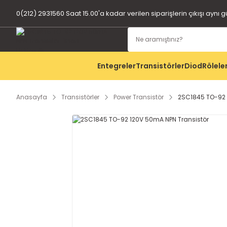
0(212) 2931560 Saat 15.00'a kadar verilen siparişlerin çıkışı aynı 
Entegreler
Transistörler
Diod
Rölele
Anasayfa
Transistörler
Power Transistör
2SC1845 TO-92 