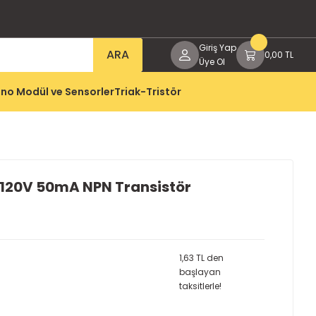
Giriş Yap
ARA
0,00 TL
Üye Ol
no Modül ve Sensorler
Triak-Tristör
120V 50mA NPN Transistör
1,63 TL den
başlayan
taksitlerle!