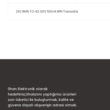
2SC1845 TO-92 120V 50mA NPN Transistör
Bu ürünün fiyat bilgisi, resim, ürün açıklamalarında ve diğer
Görüş ve önerileriniz için teşekkür ederiz.
Ürün resmi kalitesiz, bozuk veya görüntülenemiyor.
Ürün açıklamasında eksik bilgiler bulunuyor.
Ürün bilgilerinde hatalar bulunuyor.
Ürün fiyatı diğer sitelerden daha pahalı.
Bu ürüne benzer farklı alternatifler olmalı.
İlhan Elektronik olarak
hedefimiz,İthalatını yaptığımız ürünleri
son tüketici ile buluşturmak, kalite ve
güvene dayalı alışverişin adresi olmak.