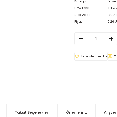
Kategori
Power
Stok Kodu
ILH52
Stok Adedi
170 A
Fiyat
0,26 
Y
Taksit Seçenekleri
Önerileriniz
Alışver