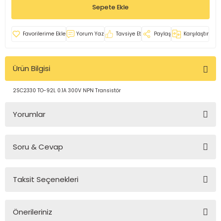
Sepete Ekle
rleri
e
azları
Yorum Yaz
Tavsiye Et
Paylaş
Karşılaştır
Ürün Bilgisi
2SC2330 TO-92L 0.1A 300V NPN Transistör
Yorumlar
Soru & Cevap
Bu ürüne ilk yorumu siz yapın!
Taksit Seçenekleri
Yorum Yaz
Ürün hakkında henüz soru sorulmamış.
Önerileriniz
Soru Sor