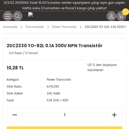
0(212) 2931560 Saat 15.00'a kadar verilen siparişlerin çıkışı aynı gün yapılır.
Geri Dön
Geri Dön
Geri Dön
Geri Dön
Geri Dön
Geri Dön
Hafta sonu (Cumartesi ve Pazar) kargo çıkışı yoktur!
er
ponent
u
i
Anasayfa
Transistörler
Power Transistör
2SC2330 TO-92L 0.1A 300V NP
ment
ndansatör
bloları
 Led
2SC2330 TO-92L 0.1A 300V NPN Transistör
tör
tc
leri
0.0 Puan / 0 Yorum
ör
dansatör
1,13 TL den başlayan
10,28 TL
taksitlerle!
ar
atörler
Kategori
Power Transistör
Stok Kodu
ILH5283
Dirençler
il
Stok Adedi
242 Adet
Fiyat
0,18 USD + KDV
r
ları