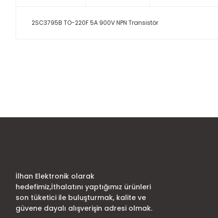
2SC3795B TO-220F 5A 900V NPN Transistör
Bu ürünün fiyat bilgisi, resim, ürün açıklamalarında ve diğer
Görüş ve önerileriniz için teşekkür ederiz.
Ürün resmi kalitesiz, bozuk veya görüntülenemiyor.
Ürün açıklamasında eksik bilgiler bulunuyor.
Ürün bilgilerinde hatalar bulunuyor.
Ürün fiyatı diğer sitelerden daha pahalı.
Bu ürüne benzer farklı alternatifler olmalı.
İlhan Elektronik olarak
hedefimiz,İthalatını yaptığımız ürünleri
son tüketici ile buluşturmak, kalite ve
güvene dayalı alışverişin adresi olmak.