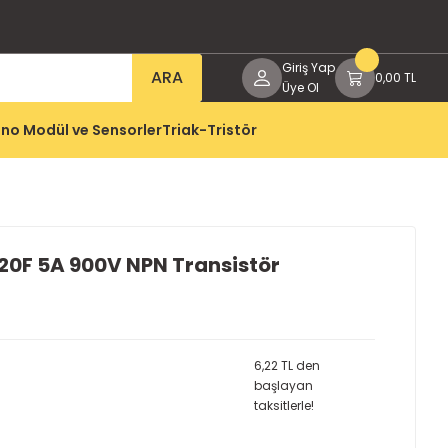
Giriş Yap
ARA
0,00 TL
Üye Ol
no Modül ve Sensorler
Triak-Tristör
0F 5A 900V NPN Transistör
6,22 TL den
başlayan
taksitlerle!