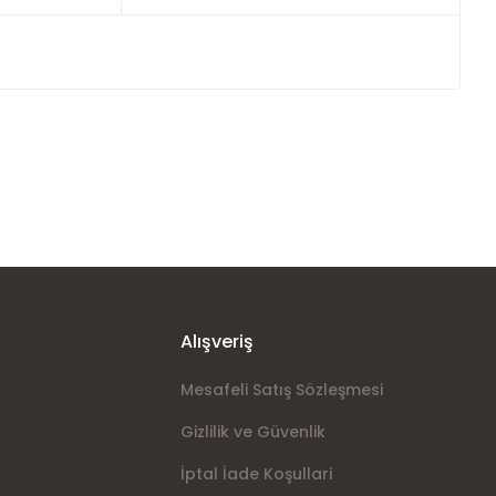
ımıza iletebilirsiniz.
Alışveriş
Mesafeli Satış Sözleşmesi
Gizlilik ve Güvenlik
İptal İade Koşullari