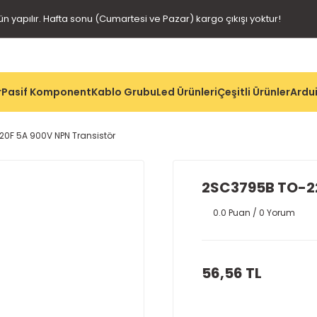
gün yapılır. Hafta sonu (Cumartesi ve Pazar) kargo çıkışı yoktur!
r
Pasif Komponent
Kablo Grubu
Led Ürünleri
Çeşitli Ürünler
Ardui
0F 5A 900V NPN Transistör
2SC3795B TO-22
0.0 Puan / 0 Yorum
56,56 TL