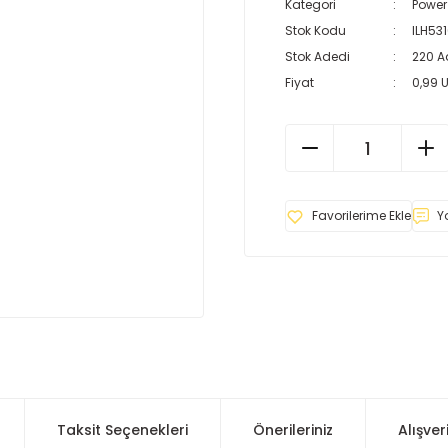
Kategori
Power
Stok Kodu
ILH53
Stok Adedi
220 A
Fiyat
0,99 
Y
Taksit Seçenekleri
Önerileriniz
Alışver