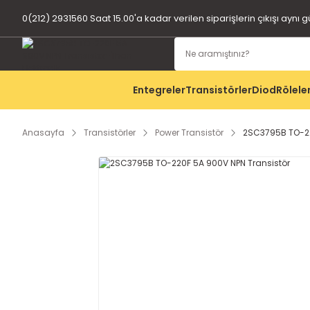
0(212) 2931560 Saat 15.00'a kadar verilen siparişlerin çıkışı aynı 
Entegreler
Transistörler
Diod
Rölele
Anasayfa
Transistörler
Power Transistör
2SC3795B TO-22