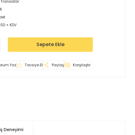
 Transistör
16
det
USD + KDV
Sepete Ekle
orum Yaz
Tavsiye Et
Paylaş
Karşılaştır
iş Deneyimi