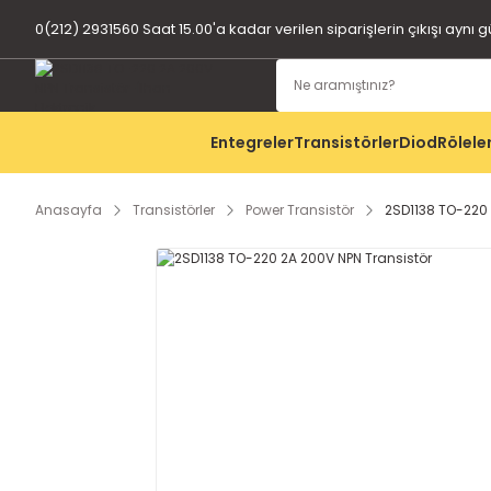
0(212) 2931560 Saat 15.00'a kadar verilen siparişlerin çıkışı aynı 
Entegreler
Transistörler
Diod
Rölele
Anasayfa
Transistörler
Power Transistör
2SD1138 TO-220 