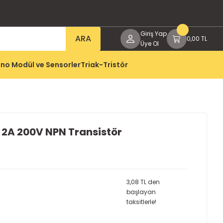
Giriş Yap
ARA
0,00 TL
Üye Ol
no Modül ve Sensorler
Triak-Tristör
 2A 200V NPN Transistör
3,08 TL den
başlayan
taksitlerle!