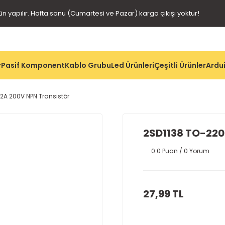
gün yapılır. Hafta sonu (Cumartesi ve Pazar) kargo çıkışı yoktur!
r
Pasif Komponent
Kablo Grubu
Led Ürünleri
Çeşitli Ürünler
Ardui
2A 200V NPN Transistör
2SD1138 TO-220
0.0 Puan / 0 Yorum
27,99 TL