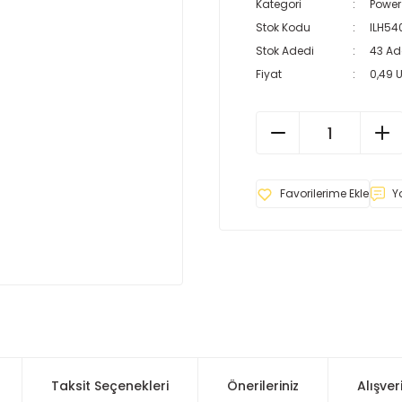
Kategori
Power
Stok Kodu
ILH54
Stok Adedi
43 Ad
Fiyat
0,49 
Y
Taksit Seçenekleri
Önerileriniz
Alışver