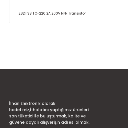
2SD1138 TO-220 2A 200V NPN Transistör
Bu ürünün fiyat bilgisi, resim, ürün açıklamalarında ve diğer
Görüş ve önerileriniz için teşekkür ederiz.
Ürün resmi kalitesiz, bozuk veya görüntülenemiyor.
Ürün açıklamasında eksik bilgiler bulunuyor.
Ürün bilgilerinde hatalar bulunuyor.
Ürün fiyatı diğer sitelerden daha pahalı.
Bu ürüne benzer farklı alternatifler olmalı.
İlhan Elektronik olarak
hedefimiz,İthalatını yaptığımız ürünleri
son tüketici ile buluşturmak, kalite ve
güvene dayalı alışverişin adresi olmak.