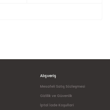
ımıza iletebilirsiniz.
Alışveriş
Mesafeli Satış Sözleşmesi
Gizlilik ve Güvenlik
İptal İade Koşullari