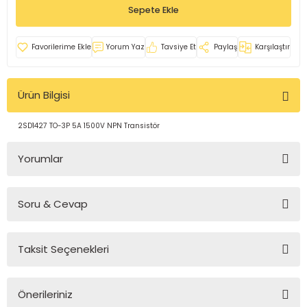
Sepete Ekle
rleri
e
azları
Yorum Yaz
Tavsiye Et
Paylaş
Karşılaştır
Ürün Bilgisi
2SD1427 TO-3P 5A 1500V NPN Transistör
Yorumlar
Soru & Cevap
Bu ürüne ilk yorumu siz yapın!
Taksit Seçenekleri
Yorum Yaz
Ürün hakkında henüz soru sorulmamış.
Önerileriniz
Soru Sor