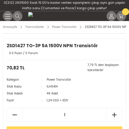
0(212) 2931560 Saat 15.00'a kadar verilen siparişlerin çıkışı aynı gün yapılır.
Geri Dön
Geri Dön
Geri Dön
Geri Dön
Geri Dön
Geri Dön
Hafta sonu (Cumartesi ve Pazar) kargo çıkışı yoktur!
er
ponent
u
i
Anasayfa
Transistörler
Power Transistör
2SD1427 TO-3P 5A 1500V NPN 
ment
ndansatör
bloları
 Led
2SD1427 TO-3P 5A 1500V NPN Transistör
tör
tc
leri
0.0 Puan / 0 Yorum
ör
dansatör
7,79 TL den başlayan
70,82 TL
taksitlerle!
ar
atörler
Kategori
Power Transistör
Stok Kodu
ILH5414
Dirençler
il
Stok Adedi
49 Adet
Fiyat
1,24 USD + KDV
r
ları