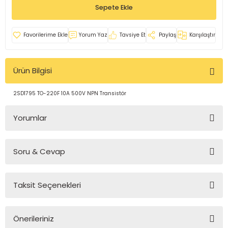
Sepete Ekle
rleri
e
azları
Yorum Yaz
Tavsiye Et
Paylaş
Karşılaştır
Ürün Bilgisi
2SD1795 TO-220F 10A 500V NPN Transistör
Yorumlar
Soru & Cevap
Bu ürüne ilk yorumu siz yapın!
Taksit Seçenekleri
Yorum Yaz
Ürün hakkında henüz soru sorulmamış.
Önerileriniz
Soru Sor