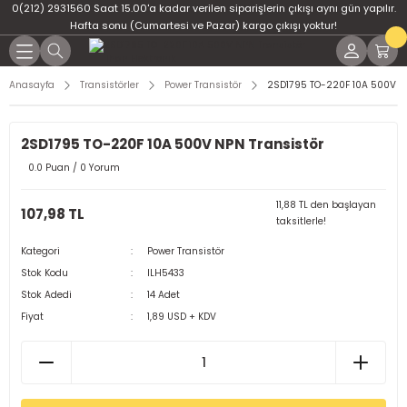
0(212) 2931560 Saat 15.00'a kadar verilen siparişlerin çıkışı aynı gün yapılır.
Geri Dön
Geri Dön
Geri Dön
Geri Dön
Geri Dön
Geri Dön
Hafta sonu (Cumartesi ve Pazar) kargo çıkışı yoktur!
er
ponent
u
i
Anasayfa
Transistörler
Power Transistör
2SD1795 TO-220F 10A 500V NP
ment
ndansatör
bloları
 Led
2SD1795 TO-220F 10A 500V NPN Transistör
tör
tc
leri
0.0 Puan / 0 Yorum
ör
dansatör
11,88 TL den başlayan
107,98 TL
taksitlerle!
ar
atörler
Kategori
Power Transistör
Stok Kodu
ILH5433
Dirençler
il
Stok Adedi
14 Adet
Fiyat
1,89 USD + KDV
r
ları