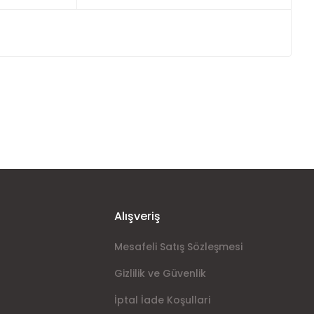
ımıza iletebilirsiniz.
Alışveriş
Mesafeli Satış Sözleşmesi
Gizlilik ve Güvenlik
İptal İade Koşullari