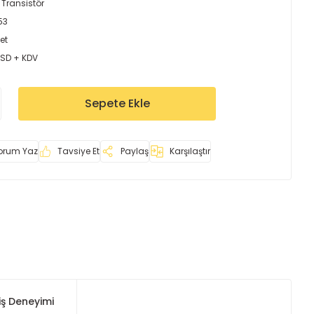
 Transistör
53
et
USD + KDV
Sepete Ekle
orum Yaz
Tavsiye Et
Paylaş
Karşılaştır
iş Deneyimi