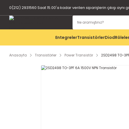
0(212) 2931560 Saat 15.00'a kadar verilen siparişlerin çıkışı aynı 
Entegreler
Transistörler
Diod
Rölele
Anasayfa
Transistörler
Power Transistör
2SD2498 TO-3PF