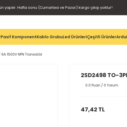
gün yapılır. Hafta sonu (Cumartesi ve Pazar) kargo çıkışı yoktur!
r
Pasif Komponent
Kablo Grubu
Led Ürünleri
Çeşitli Ürünler
Ardui
 6A 1500V NPN Transistör
2SD2498 TO-3PF
0.0 Puan / 0 Yorum
47,42 TL