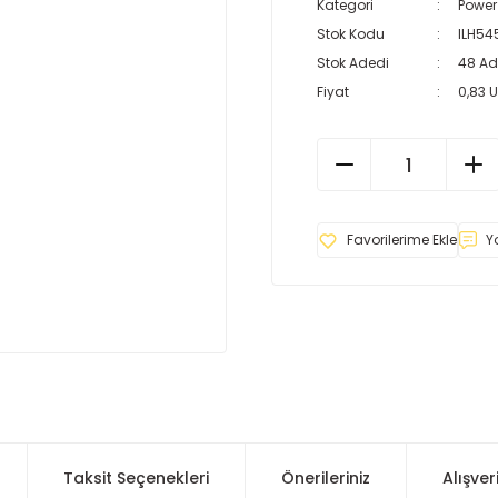
Kategori
Power
Stok Kodu
ILH54
Stok Adedi
48 Ad
Fiyat
0,83 
Y
Taksit Seçenekleri
Önerileriniz
Alışver