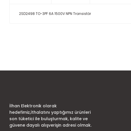
2SD2498 TO-3PF 6A 1500V NPN Transistör
Bu ürünün fiyat bilgisi, resim, ürün açıklamalarında ve diğer
Görüş ve önerileriniz için teşekkür ederiz.
Ürün resmi kalitesiz, bozuk veya görüntülenemiyor.
Ürün açıklamasında eksik bilgiler bulunuyor.
Ürün bilgilerinde hatalar bulunuyor.
Ürün fiyatı diğer sitelerden daha pahalı.
Bu ürüne benzer farklı alternatifler olmalı.
İlhan Elektronik olarak
hedefimiz,İthalatını yaptığımız ürünleri
son tüketici ile buluşturmak, kalite ve
güvene dayalı alışverişin adresi olmak.