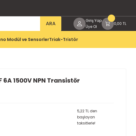
Giriş Yap
ARA
0,00 TL
Üye Ol
no Modül ve Sensorler
Triak-Tristör
 6A 1500V NPN Transistör
5,22 TL den
başlayan
taksitlerle!