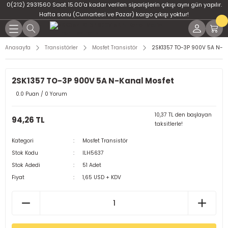
0(212) 2931560 Saat 15.00'a kadar verilen siparişlerin çıkışı aynı gün yapılır.
Geri Dön
Geri Dön
Geri Dön
Geri Dön
Geri Dön
Geri Dön
Hafta sonu (Cumartesi ve Pazar) kargo çıkışı yoktur!
er
ponent
u
i
Anasayfa
Transistörler
Mosfet Transistör
2SK1357 TO-3P 900V 5A N-Ka
ment
ndansatör
bloları
 Led
2SK1357 TO-3P 900V 5A N-Kanal Mosfet
tör
tc
leri
0.0 Puan / 0 Yorum
ör
dansatör
10,37 TL den başlayan
94,26 TL
taksitlerle!
ar
atörler
Kategori
Mosfet Transistör
Stok Kodu
ILH5637
Dirençler
il
Stok Adedi
51 Adet
Fiyat
1,65 USD + KDV
r
ları