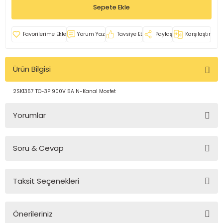
Sepete Ekle
rleri
e
azları
Yorum Yaz
Tavsiye Et
Paylaş
Karşılaştır
Ürün Bilgisi
2SK1357 TO-3P 900V 5A N-Kanal Mosfet
Yorumlar
Soru & Cevap
Bu ürüne ilk yorumu siz yapın!
Taksit Seçenekleri
Yorum Yaz
Ürün hakkında henüz soru sorulmamış.
Önerileriniz
Soru Sor