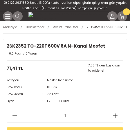
0(212) 2931560 Saat 15.00'a kadar verilen siparişlerin çıkışı aynı gün yapılır.
Geri Dön
Geri Dön
Geri Dön
Geri Dön
Geri Dön
Geri Dön
Hafta sonu (Cumartesi ve Pazar) kargo çıkışı yoktur!
er
ponent
u
i
Anasayfa
Transistörler
Mosfet Transistör
2SK2352 TO-220F 600V 6A N
ment
ndansatör
bloları
 Led
2SK2352 TO-220F 600V 6A N-Kanal Mosfet
tör
tc
leri
0.0 Puan / 0 Yorum
ör
dansatör
7,86 TL den başlayan
71,41 TL
taksitlerle!
ar
atörler
Kategori
Mosfet Transistör
Stok Kodu
ILH5675
Dirençler
il
Stok Adedi
72 Adet
Fiyat
1,25 USD + KDV
r
ları