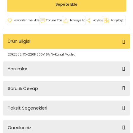
Sepete Ekle
rleri
e
azları
Yorum Yaz
Tavsiye Et
Paylaş
Karşılaştır
Ürün Bilgisi
2SK2352 TO-220F 600V 6A N-Kanal Mosfet
Yorumlar
Soru & Cevap
Bu ürüne ilk yorumu siz yapın!
Taksit Seçenekleri
Yorum Yaz
Ürün hakkında henüz soru sorulmamış.
Önerileriniz
Soru Sor