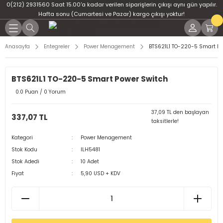
0(212) 2931560 Saat 15.00'a kadar verilen siparişlerin çıkışı aynı gün yapılır.
Geri Dön
Geri Dön
Geri Dön
Geri Dön
Geri Dön
Geri Dön
Hafta sonu (Cumartesi ve Pazar) kargo çıkışı yoktur!
er
ponent
u
i
Anasayfa
Entegreler
Power Menagement
BTS621L1 TO-220-5 Smart Po
ment
ndansatör
bloları
 Led
BTS621L1 TO-220-5 Smart Power Switch
tör
tc
leri
0.0 Puan / 0 Yorum
ör
dansatör
37,09 TL den başlayan
337,07 TL
taksitlerle!
ar
atörler
Kategori
Power Menagement
Stok Kodu
ILH5481
Dirençler
il
Stok Adedi
10 Adet
Fiyat
5,90 USD + KDV
r
ları