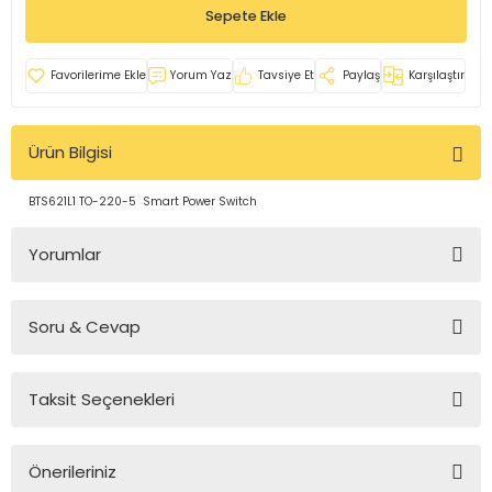
Sepete Ekle
rleri
e
azları
Yorum Yaz
Tavsiye Et
Paylaş
Karşılaştır
Ürün Bilgisi
BTS621L1 TO-220-5 Smart Power Switch
Yorumlar
Soru & Cevap
Bu ürüne ilk yorumu siz yapın!
Taksit Seçenekleri
Yorum Yaz
Ürün hakkında henüz soru sorulmamış.
Önerileriniz
Soru Sor