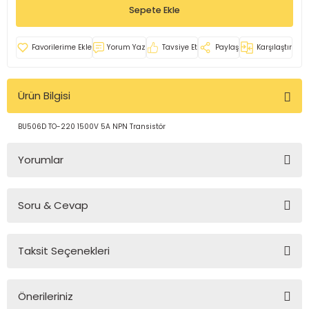
Sepete Ekle
rleri
e
azları
Yorum Yaz
Tavsiye Et
Paylaş
Karşılaştır
Ürün Bilgisi
BU506D TO-220 1500V 5A NPN Transistör
Yorumlar
Soru & Cevap
Bu ürüne ilk yorumu siz yapın!
Taksit Seçenekleri
Yorum Yaz
Ürün hakkında henüz soru sorulmamış.
Önerileriniz
Soru Sor