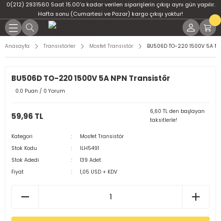
0(212) 2931560 Saat 15.00'a kadar verilen siparişlerin çıkışı aynı gün yapılır.
Geri Dön
Geri Dön
Geri Dön
Geri Dön
Geri Dön
Geri Dön
Hafta sonu (Cumartesi ve Pazar) kargo çıkışı yoktur!
er
ponent
u
i
Anasayfa
Transistörler
Mosfet Transistör
BU506D TO-220 1500V 5A NP
ment
ndansatör
bloları
 Led
BU506D TO-220 1500V 5A NPN Transistör
tör
tc
leri
0.0 Puan / 0 Yorum
ör
dansatör
6,60 TL den başlayan
59,96 TL
taksitlerle!
ar
atörler
Kategori
Mosfet Transistör
Stok Kodu
ILH5491
Dirençler
il
Stok Adedi
139 Adet
Fiyat
1,05 USD + KDV
r
ları