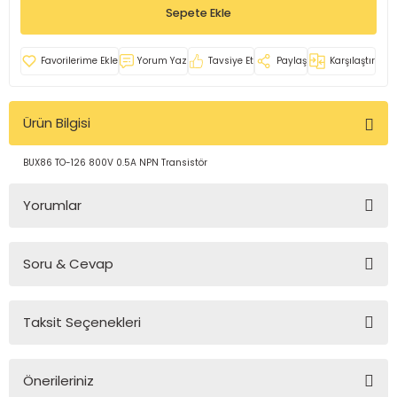
Sepete Ekle
rleri
e
azları
Yorum Yaz
Tavsiye Et
Paylaş
Karşılaştır
Ürün Bilgisi
BUX86 TO-126 800V 0.5A NPN Transistör
Yorumlar
Soru & Cevap
Bu ürüne ilk yorumu siz yapın!
Taksit Seçenekleri
Yorum Yaz
Ürün hakkında henüz soru sorulmamış.
Önerileriniz
Soru Sor