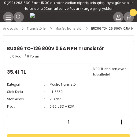
0(212) 2931560 Saat 15.00'a kadar verilen siparişlerin çıkışı aynı gün yapılır.
Geri Dön
Geri Dön
Geri Dön
Geri Dön
Geri Dön
Geri Dön
Hafta sonu (Cumartesi ve Pazar) kargo çıkışı yoktur!
er
ponent
u
i
Anasayfa
Transistörler
Mosfet Transistör
BUX86 TO-126 800V 0.5A NPN
ment
ndansatör
bloları
 Led
BUX86 TO-126 800V 0.5A NPN Transistör
tör
tc
leri
0.0 Puan / 0 Yorum
ör
dansatör
3,90 TL den başlayan
35,41 TL
taksitlerle!
ar
atörler
Kategori
Mosfet Transistör
Stok Kodu
ILH5530
Dirençler
il
Stok Adedi
21 Adet
Fiyat
0,62 USD + KDV
r
ları