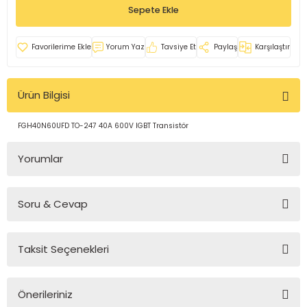
Sepete Ekle
rleri
e
azları
Yorum Yaz
Tavsiye Et
Paylaş
Karşılaştır
Ürün Bilgisi
FGH40N60UFD TO-247 40A 600V IGBT Transistör
Yorumlar
Soru & Cevap
Bu ürüne ilk yorumu siz yapın!
Taksit Seçenekleri
Yorum Yaz
Ürün hakkında henüz soru sorulmamış.
Önerileriniz
Soru Sor