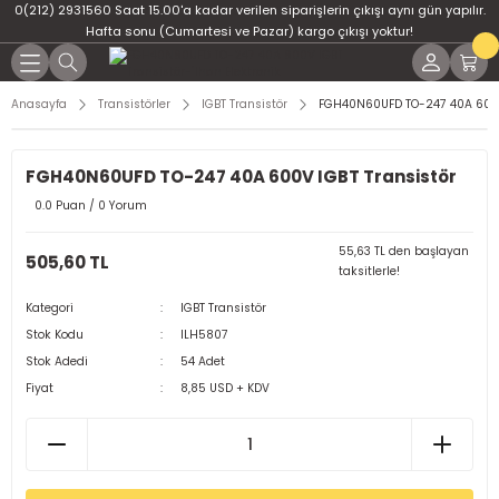
0(212) 2931560 Saat 15.00'a kadar verilen siparişlerin çıkışı aynı gün yapılır.
Geri Dön
Geri Dön
Geri Dön
Geri Dön
Geri Dön
Geri Dön
Hafta sonu (Cumartesi ve Pazar) kargo çıkışı yoktur!
er
ponent
u
i
Anasayfa
Transistörler
IGBT Transistör
FGH40N60UFD TO-247 40A 600V
ment
ndansatör
bloları
 Led
FGH40N60UFD TO-247 40A 600V IGBT Transistör
tör
tc
leri
0.0 Puan / 0 Yorum
ör
dansatör
55,63 TL den başlayan
505,60 TL
taksitlerle!
ar
atörler
Kategori
IGBT Transistör
Stok Kodu
ILH5807
Dirençler
il
Stok Adedi
54 Adet
Fiyat
8,85 USD + KDV
r
ları