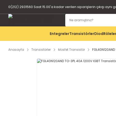
0(212) 2931560 Saat 15.00'a kadar verilen siparişlerin çıkışı aynı 
Entegreler
Transistörler
Diod
Rölele
Anasayfa
Transistörler
Mosfet Transistör
FGL40N120AND T