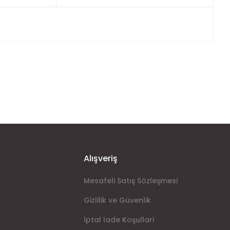
ımıza iletebilirsiniz.
Alışveriş
Mesafeli Satış Sözleşmesi
Gizlilik ve Güvenlik
İptal İade Koşullari