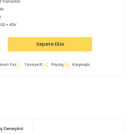
t Transistör
89
t
USD + KDV
Sepete Ekle
orum Yaz
Tavsiye Et
Paylaş
Karşılaştır
iş Deneyimi