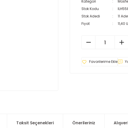
Kategori
Mosfe
Stok Kodu
ILH55
Stok Adedi
11 Ade
Fiyat
11,40 
Y
Taksit Seçenekleri
Önerileriniz
Alışver