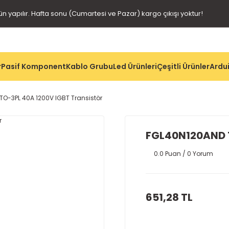
gün yapılır. Hafta sonu (Cumartesi ve Pazar) kargo çıkışı yoktur!
r
Pasif Komponent
Kablo Grubu
Led Ürünleri
Çeşitli Ürünler
Ardui
O-3PL 40A 1200V IGBT Transistör
FGL40N120AND T
0.0 Puan / 0 Yorum
651,28 TL