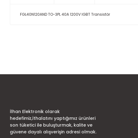
FGL40N120AND TO-3PL 40A 1200V IGBT Transistör
Bu ürünün fiyat bilgisi, resim, ürün açıklamalarında ve diğer
Görüş ve önerileriniz için teşekkür ederiz.
Ürün resmi kalitesiz, bozuk veya görüntülenemiyor.
Ürün açıklamasında eksik bilgiler bulunuyor.
Ürün bilgilerinde hatalar bulunuyor.
Ürün fiyatı diğer sitelerden daha pahalı.
Bu ürüne benzer farklı alternatifler olmalı.
İlhan Elektronik olarak
hedefimiz,İthalatını yaptığımız ürünleri
son tüketici ile buluşturmak, kalite ve
güvene dayalı alışverişin adresi olmak.