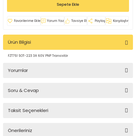
Sepete Ekle
rleri
e
azları
Yorum Yaz
Tavsiye Et
Paylaş
Karşılaştır
Ürün Bilgisi
FZT751 SOT-223 3A 60V PNP Transistör
Yorumlar
Soru & Cevap
Bu ürüne ilk yorumu siz yapın!
Taksit Seçenekleri
Yorum Yaz
Ürün hakkında henüz soru sorulmamış.
Önerileriniz
Soru Sor