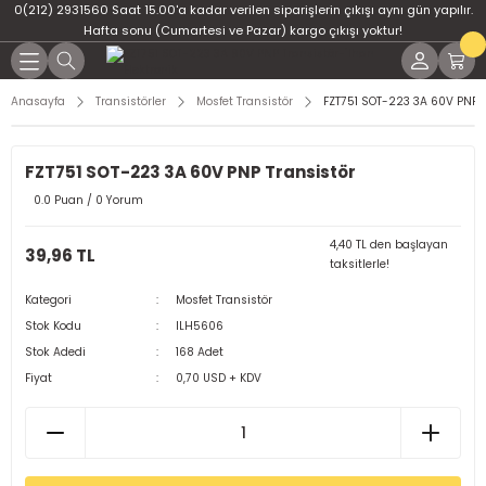
0(212) 2931560 Saat 15.00'a kadar verilen siparişlerin çıkışı aynı gün yapılır.
Geri Dön
Geri Dön
Geri Dön
Geri Dön
Geri Dön
Geri Dön
Hafta sonu (Cumartesi ve Pazar) kargo çıkışı yoktur!
er
ponent
u
i
Anasayfa
Transistörler
Mosfet Transistör
FZT751 SOT-223 3A 60V PNP T
ment
ndansatör
bloları
 Led
FZT751 SOT-223 3A 60V PNP Transistör
tör
tc
leri
0.0 Puan / 0 Yorum
ör
dansatör
4,40 TL den başlayan
39,96 TL
taksitlerle!
ar
atörler
Kategori
Mosfet Transistör
Stok Kodu
ILH5606
Dirençler
il
Stok Adedi
168 Adet
Fiyat
0,70 USD + KDV
r
ları