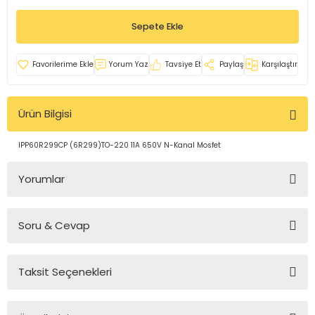
rleri
e
azları
Sepete Ekle
Yorum Yaz
Tavsiye Et
Paylaş
Karşılaştır
Ürün Bilgisi
IPP60R299CP (6R299)TO-220 11A 650V N-Kanal Mosfet
Yorumlar
Soru & Cevap
Bu ürüne ilk yorumu siz yapın!
Taksit Seçenekleri
Yorum Yaz
Ürün hakkında henüz soru sorulmamış.