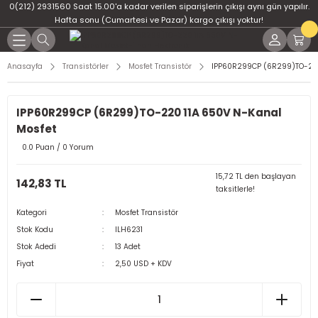
0(212) 2931560 Saat 15.00'a kadar verilen siparişlerin çıkışı aynı gün yapılır.
Geri Dön
Geri Dön
Geri Dön
Geri Dön
Geri Dön
Geri Dön
Hafta sonu (Cumartesi ve Pazar) kargo çıkışı yoktur!
er
ponent
u
i
Anasayfa
Transistörler
Mosfet Transistör
IPP60R299CP (6R299)TO-220
ment
ndansatör
bloları
 Led
IPP60R299CP (6R299)TO-220 11A 650V N-Kanal
tör
tc
leri
Mosfet
0.0 Puan / 0 Yorum
ör
dansatör
15,72 TL den başlayan
142,83 TL
taksitlerle!
ar
atörler
Kategori
Mosfet Transistör
Dirençler
il
Stok Kodu
ILH6231
Stok Adedi
13 Adet
Fiyat
2,50 USD + KDV
r
ları