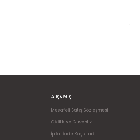
ımıza iletebilirsiniz.
Alışveriş
Mesafeli Satış Sözleşmesi
Gizlilik ve Güvenlik
İptal İade Koşullari