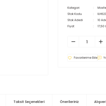
Kategori
Mosfe
Stok Kodu
ILH62
Stok Adedi
10 Ad
Fiyat
17,50
Y
Taksit Seçenekleri
Önerileriniz
Alışver