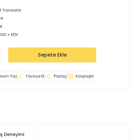
t Transistör
34
et
 USD + KDV
Sepete Ekle
orum Yaz
Tavsiye Et
Paylaş
Karşılaştır
iş Deneyimi