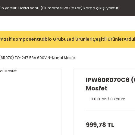
gün yapılır. Hafta sonu (Cumartesi ve Pazar) kargo çıkışı yoktur!
r
Pasif Komponent
Kablo Grubu
Led Ürünleri
Çeşitli Ürünler
Ardui
6R070) TO-247 53A 600V N-Kanal Mosfet
IPW60R070C6 (
Mosfet
0.0 Puan / 0 Yorum
999,78 TL