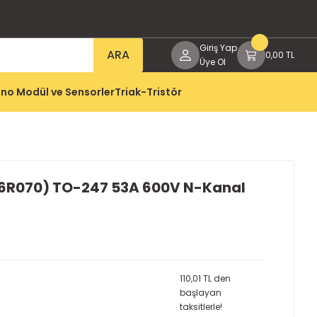
Giriş Yap
ARA
0,00 TL
Üye Ol
no Modül ve Sensorler
Triak-Tristör
6R070) TO-247 53A 600V N-Kanal
110,01 TL den
başlayan
taksitlerle!