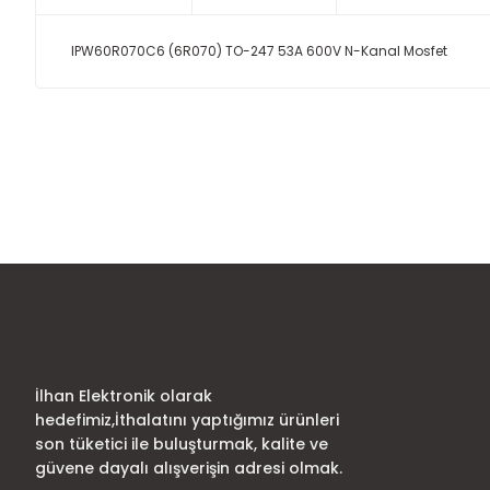
IPW60R070C6 (6R070) TO-247 53A 600V N-Kanal Mosfet
Bu ürünün fiyat bilgisi, resim, ürün açıklamalarında ve diğer
Görüş ve önerileriniz için teşekkür ederiz.
Ürün resmi kalitesiz, bozuk veya görüntülenemiyor.
Ürün açıklamasında eksik bilgiler bulunuyor.
Ürün bilgilerinde hatalar bulunuyor.
Ürün fiyatı diğer sitelerden daha pahalı.
Bu ürüne benzer farklı alternatifler olmalı.
İlhan Elektronik olarak
hedefimiz,İthalatını yaptığımız ürünleri
son tüketici ile buluşturmak, kalite ve
güvene dayalı alışverişin adresi olmak.