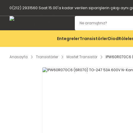
0(212) 2931560 Saat 15.00'a kadar verilen siparişlerin çıkışı aynı 
Entegreler
Transistörler
Diod
Rölele
Anasayfa
Transistörler
Mosfet Transistör
IPW60R070C6 (