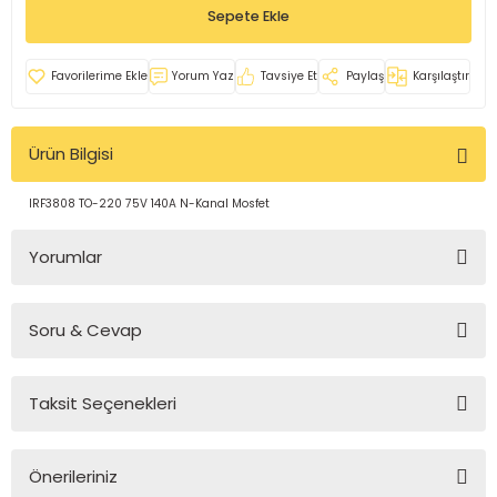
Sepete Ekle
rleri
e
azları
Yorum Yaz
Tavsiye Et
Paylaş
Karşılaştır
Ürün Bilgisi
IRF3808 TO-220 75V 140A N-Kanal Mosfet
Yorumlar
Soru & Cevap
Bu ürüne ilk yorumu siz yapın!
Taksit Seçenekleri
Yorum Yaz
Ürün hakkında henüz soru sorulmamış.
Önerileriniz
Soru Sor