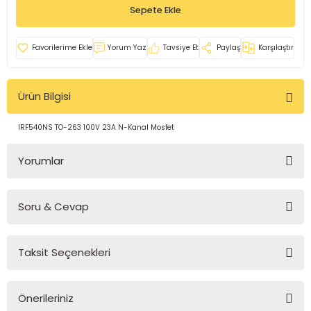
Sepete Ekle
rleri
e
azları
Yorum Yaz
Tavsiye Et
Paylaş
Karşılaştır
Ürün Bilgisi
IRF540NS TO-263 100V 23A N-Kanal Mosfet
Yorumlar
Soru & Cevap
Bu ürüne ilk yorumu siz yapın!
Taksit Seçenekleri
Yorum Yaz
Ürün hakkında henüz soru sorulmamış.
Önerileriniz
Soru Sor