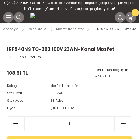
0(212) 2931560 Saat 15.00'a kadar verilen siparişlerin çıkışı aynı gün yapılır.
Geri Dön
Geri Dön
Geri Dön
Geri Dön
Geri Dön
Geri Dön
Hafta sonu (Cumartesi ve Pazar) kargo çıkışı yoktur!
er
ponent
u
i
Anasayfa
Transistörler
Mosfet Transistör
IRF540NS TO-263 100V 23A N
ment
ndansatör
bloları
 Led
IRF540NS TO-263 100V 23A N-Kanal Mosfet
tör
tc
leri
0.0 Puan / 0 Yorum
ör
dansatör
11,94 TL den başlayan
108,51 TL
taksitlerle!
ar
atörler
Kategori
Mosfet Transistör
Stok Kodu
ILH6340
Dirençler
il
Stok Adedi
58 Adet
Fiyat
1,90 USD + KDV
r
ları