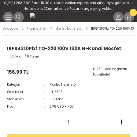
0(212) 2931560 Saat 15.00'a kadar verilen siparişlerin çıkışı aynı gün yapılır.
Geri Dön
Geri Dön
Geri Dön
Geri Dön
Geri Dön
Geri Dön
Hafta sonu (Cumartesi ve Pazar) kargo çıkışı yoktur!
er
ponent
u
i
Anasayfa
Transistörler
Mosfet Transistör
IRFB4310Pbf TO-220 100V 130
ment
ndansatör
bloları
 Led
IRFB4310Pbf TO-220 100V 130A N-Kanal Mosfet
tör
tc
leri
0.0 Puan / 0 Yorum
ör
dansatör
17,27 TL den başlayan
156,99 TL
taksitlerle!
ar
atörler
Kategori
Mosfet Transistör
Stok Kodu
ILH6395
Dirençler
il
Stok Adedi
109 Adet
Fiyat
2,75 USD + KDV
r
ları