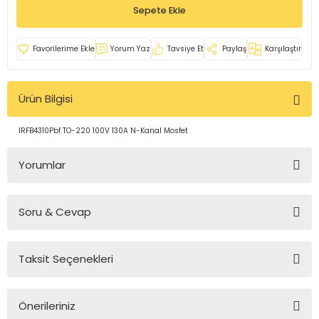
Sepete Ekle
rleri
e
azları
Yorum Yaz
Tavsiye Et
Paylaş
Karşılaştır
Ürün Bilgisi
IRFB4310Pbf TO-220 100V 130A N-Kanal Mosfet
Yorumlar
Soru & Cevap
Bu ürüne ilk yorumu siz yapın!
Taksit Seçenekleri
Yorum Yaz
Ürün hakkında henüz soru sorulmamış.
Önerileriniz
Soru Sor