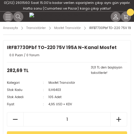
0(212) 2931560 Saat 15.00'a kadar verilen siparişlerin çıkışı aynı gün yapılır.
Geri Dön
Geri Dön
Geri Dön
Geri Dön
Geri Dön
Geri Dön
Hafta sonu (Cumartesi ve Pazar) kargo çıkışı yoktur!
er
ponent
u
i
Anasayfa
Transistörler
Mosfet Transistör
IRFB7730Pbf TO-220 75V 195
ment
ndansatör
bloları
 Led
IRFB7730Pbf TO-220 75V 195A N-Kanal Mosfet
tör
tc
leri
0.0 Puan / 0 Yorum
ör
dansatör
31,11 TL den başlayan
282,69 TL
taksitlerle!
ar
atörler
Kategori
Mosfet Transistör
Stok Kodu
ILH6403
Dirençler
il
Stok Adedi
105 Adet
Fiyat
4,95 USD + KDV
r
ları