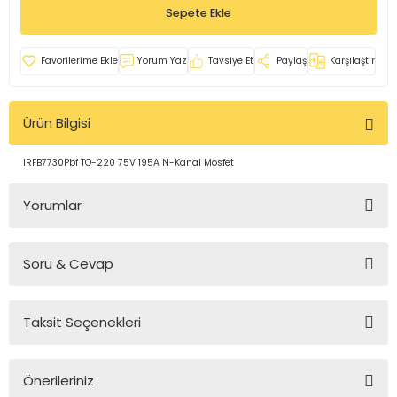
Sepete Ekle
rleri
e
azları
Yorum Yaz
Tavsiye Et
Paylaş
Karşılaştır
Ürün Bilgisi
IRFB7730Pbf TO-220 75V 195A N-Kanal Mosfet
Yorumlar
Soru & Cevap
Bu ürüne ilk yorumu siz yapın!
Taksit Seçenekleri
Yorum Yaz
Ürün hakkında henüz soru sorulmamış.
Önerileriniz
Soru Sor