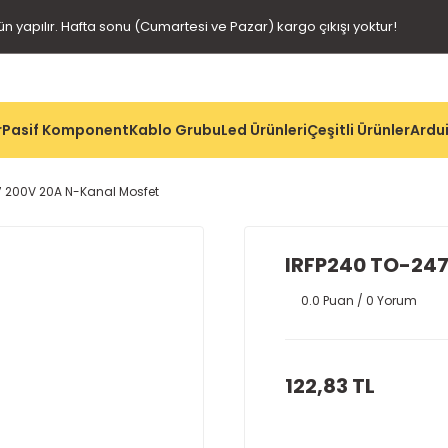
gün yapılır. Hafta sonu (Cumartesi ve Pazar) kargo çıkışı yoktur!
r
Pasif Komponent
Kablo Grubu
Led Ürünleri
Çeşitli Ürünler
Ardui
7 200V 20A N-Kanal Mosfet
IRFP240 TO-247
0.0 Puan / 0 Yorum
122,83 TL