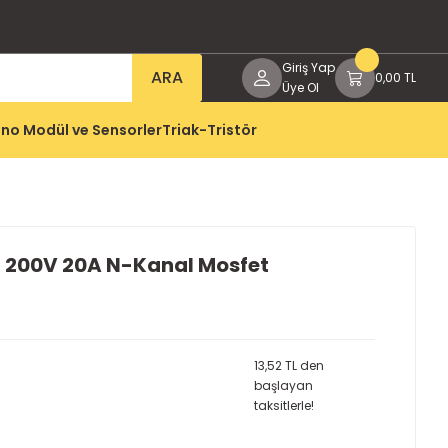
Giriş Yap
ARA
0,00 TL
Üye Ol
no Modül ve Sensorler
Triak-Tristör
 200V 20A N-Kanal Mosfet
13,52 TL den
başlayan
taksitlerle!