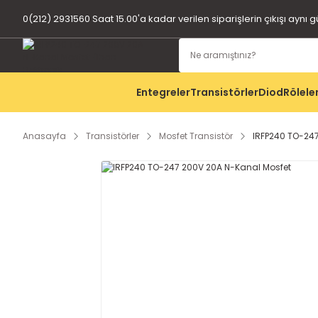
0(212) 2931560 Saat 15.00'a kadar verilen siparişlerin çıkışı aynı 
Entegreler
Transistörler
Diod
Rölele
Anasayfa
Transistörler
Mosfet Transistör
IRFP240 TO-24