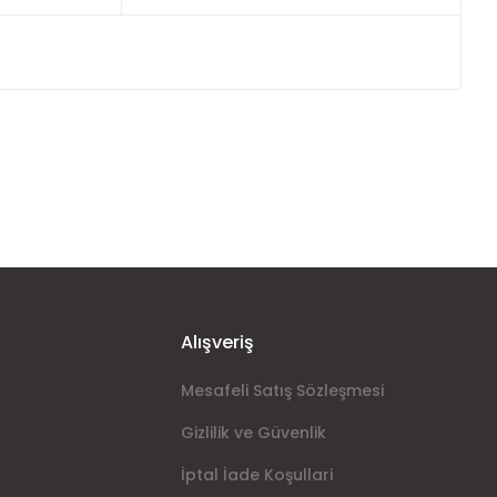
ımıza iletebilirsiniz.
Alışveriş
Mesafeli Satış Sözleşmesi
Gizlilik ve Güvenlik
İptal İade Koşullari