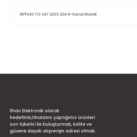
IRFP240 TO-247 200V 20A N-Kanal Mosfet
Bu ürünün fiyat bilgisi, resim, ürün açıklamalarında ve diğer
Görüş ve önerileriniz için teşekkür ederiz.
Ürün resmi kalitesiz, bozuk veya görüntülenemiyor.
Ürün açıklamasında eksik bilgiler bulunuyor.
Ürün bilgilerinde hatalar bulunuyor.
Ürün fiyatı diğer sitelerden daha pahalı.
Bu ürüne benzer farklı alternatifler olmalı.
İlhan Elektronik olarak
hedefimiz,İthalatını yaptığımız ürünleri
son tüketici ile buluşturmak, kalite ve
güvene dayalı alışverişin adresi olmak.