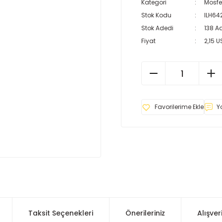
Kategori
Mosfe
Stok Kodu
ILH64
Stok Adedi
138 A
Fiyat
2,15 
Y
Taksit Seçenekleri
Önerileriniz
Alışver