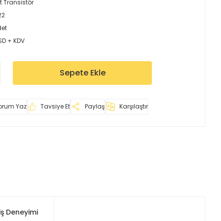
t Transistör
22
det
USD + KDV
Sepete Ekle
orum Yaz
Tavsiye Et
Paylaş
Karşılaştır
iş Deneyimi