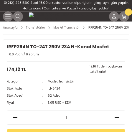
0(212) 2931560 Saat 15.00'a kadar verilen siparişlerin çıkışı aynı gün yapılır.
Geri Dön
Geri Dön
Geri Dön
Geri Dön
Geri Dön
Geri Dön
Hafta sonu (Cumartesi ve Pazar) kargo çıkışı yoktur!
er
ponent
u
i
Anasayfa
Transistörler
Mosfet Transistör
IRFP254N TO-247 250V 23A 
ment
ndansatör
bloları
 Led
IRFP254N TO-247 250V 23A N-Kanal Mosfet
tör
tc
leri
0.0 Puan / 0 Yorum
ör
dansatör
19,16 TL den başlayan
174,12 TL
taksitlerle!
ar
atörler
Kategori
Mosfet Transistör
Stok Kodu
ILH6424
Dirençler
il
Stok Adedi
62 Adet
Fiyat
3,05 USD + KDV
r
ları