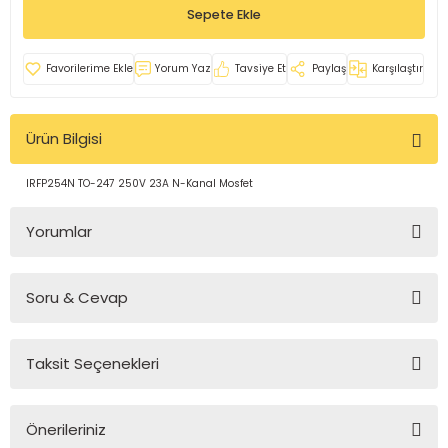
Sepete Ekle
rleri
e
azları
Yorum Yaz
Tavsiye Et
Paylaş
Karşılaştır
Ürün Bilgisi
IRFP254N TO-247 250V 23A N-Kanal Mosfet
Yorumlar
Soru & Cevap
Bu ürüne ilk yorumu siz yapın!
Taksit Seçenekleri
Yorum Yaz
Ürün hakkında henüz soru sorulmamış.
Önerileriniz
Soru Sor