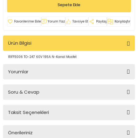
Sepete Ekle
rleri
e
azları
Yorum Yaz
Tavsiye Et
Paylaş
Karşılaştır
Ürün Bilgisi
IRFP3006 TO-247 60V 195A N-Kanal Mosfet
Yorumlar
Soru & Cevap
Bu ürüne ilk yorumu siz yapın!
Taksit Seçenekleri
Yorum Yaz
Ürün hakkında henüz soru sorulmamış.
Önerileriniz
Soru Sor