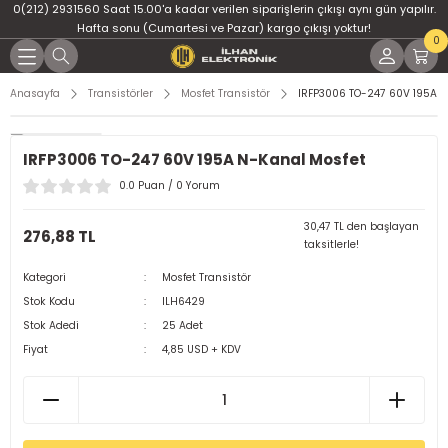
0(212) 2931560 Saat 15.00'a kadar verilen siparişlerin çıkışı aynı gün yapılır.
Geri Dön
Geri Dön
Geri Dön
Geri Dön
Geri Dön
Geri Dön
Hafta sonu (Cumartesi ve Pazar) kargo çıkışı yoktur!
0
er
ponent
u
i
Anasayfa
Transistörler
Mosfet Transistör
IRFP3006 TO-247 60V 195A N
ment
ndansatör
bloları
 Led
IRFP3006 TO-247 60V 195A N-Kanal Mosfet
tör
tc
leri
0.0 Puan / 0 Yorum
ör
dansatör
30,47 TL den başlayan
276,88 TL
taksitlerle!
ar
atörler
Kategori
Mosfet Transistör
Stok Kodu
ILH6429
Dirençler
il
Stok Adedi
25 Adet
Fiyat
4,85 USD + KDV
r
ları