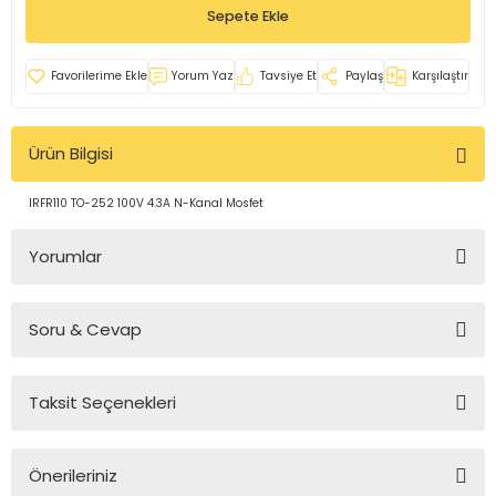
Sepete Ekle
rleri
e
azları
Yorum Yaz
Tavsiye Et
Paylaş
Karşılaştır
Ürün Bilgisi
IRFR110 TO-252 100V 4.3A N-Kanal Mosfet
Yorumlar
Soru & Cevap
Bu ürüne ilk yorumu siz yapın!
Taksit Seçenekleri
Yorum Yaz
Ürün hakkında henüz soru sorulmamış.
Önerileriniz
Soru Sor