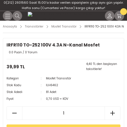
0(212) 2931560 Saat 15.00'a kadar verilen siparişlerin çıkışı aynı gün yapılır.
Geri Dön
Geri Dön
Geri Dön
Geri Dön
Geri Dön
Geri Dön
Hafta sonu (Cumartesi ve Pazar) kargo çıkışı yoktur!
er
ponent
u
i
Anasayfa
Transistörler
Mosfet Transistör
IRFR110 TO-252 100V 4.3A N-
ment
ndansatör
bloları
 Led
IRFR110 TO-252 100V 4.3A N-Kanal Mosfet
tör
tc
leri
0.0 Puan / 0 Yorum
ör
dansatör
4,40 TL den başlayan
39,99 TL
taksitlerle!
ar
atörler
Kategori
Mosfet Transistör
Stok Kodu
ILH6462
Dirençler
il
Stok Adedi
81 Adet
Fiyat
0,70 USD + KDV
r
ları