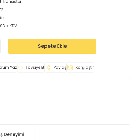
t Transistör
77
det
USD + KDV
Sepete Ekle
orum Yaz
Tavsiye Et
Paylaş
Karşılaştır
iş Deneyimi