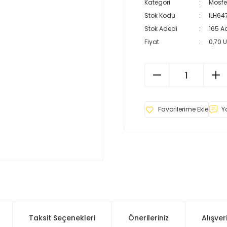
Kategori
Mosfe
Stok Kodu
ILH64
Stok Adedi
165 A
Fiyat
0,70 
Y
Taksit Seçenekleri
Önerileriniz
Alışver