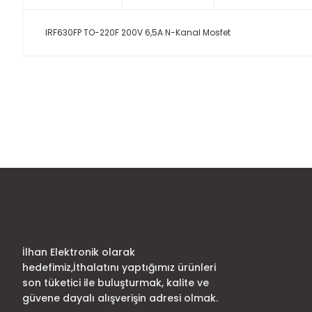
IRF630FP TO-220F 200V 6,5A N-Kanal Mosfet
Bu ürünün fiyat bilgisi, resim, ürün açıklamalarında ve diğer
Görüş ve önerileriniz için teşekkür ederiz.
Ürün resmi kalitesiz, bozuk veya görüntülenemiyor.
Ürün açıklamasında eksik bilgiler bulunuyor.
Ürün bilgilerinde hatalar bulunuyor.
Ürün fiyatı diğer sitelerden daha pahalı.
Bu ürüne benzer farklı alternatifler olmalı.
İlhan Elektronik olarak
hedefimiz,İthalatını yaptığımız ürünleri
son tüketici ile buluşturmak, kalite ve
güvene dayalı alışverişin adresi olmak.