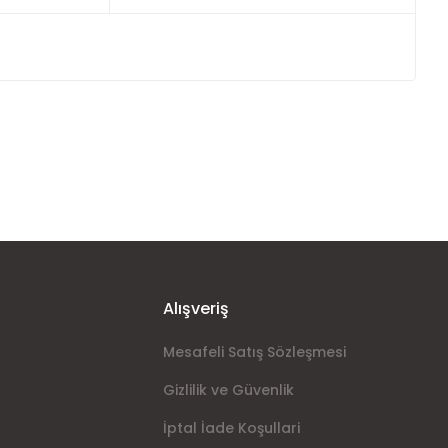
ımıza iletebilirsiniz.
Alışveriş
Mesafeli Satış Sözleşmesi
Gizlilik ve Güvenlik
İptal İade Koşullari