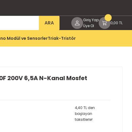
Giriş Yap
ARA
0,00 TL
Üye Ol
no Modül ve Sensorler
Triak-Tristör
0F 200V 6,5A N-Kanal Mosfet
4,40 TL den
başlayan
taksitlerle!