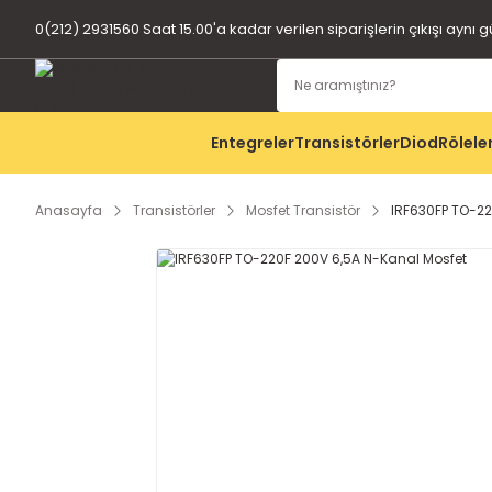
0(212) 2931560 Saat 15.00'a kadar verilen siparişlerin çıkışı aynı 
Entegreler
Transistörler
Diod
Rölele
Anasayfa
Transistörler
Mosfet Transistör
IRF630FP TO-22