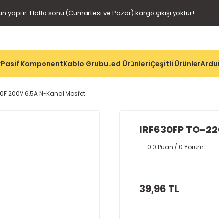
gün yapılır. Hafta sonu (Cumartesi ve Pazar) kargo çıkışı yoktur!
r
Pasif Komponent
Kablo Grubu
Led Ürünleri
Çeşitli Ürünler
Ardui
0F 200V 6,5A N-Kanal Mosfet
IRF630FP TO-22
0.0 Puan / 0 Yorum
39,96 TL