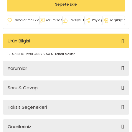
Sepete Ekle
rleri
e
azları
Yorum Yaz
Tavsiye Et
Paylaş
Karşılaştır
Ürün Bilgisi
IRFS730 TO-220F 400V 2.5A N-Kanal Mosfet
Yorumlar
Soru & Cevap
Bu ürüne ilk yorumu siz yapın!
Taksit Seçenekleri
Yorum Yaz
Ürün hakkında henüz soru sorulmamış.
Önerileriniz
Soru Sor