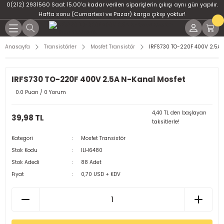
0(212) 2931560 Saat 15.00'a kadar verilen siparişlerin çıkışı aynı gün yapılır.
Geri Dön
Geri Dön
Geri Dön
Geri Dön
Geri Dön
Geri Dön
Hafta sonu (Cumartesi ve Pazar) kargo çıkışı yoktur!
er
ponent
u
i
Anasayfa
Transistörler
Mosfet Transistör
IRFS730 TO-220F 400V 2.5A 
ment
ndansatör
bloları
 Led
IRFS730 TO-220F 400V 2.5A N-Kanal Mosfet
tör
tc
leri
0.0 Puan / 0 Yorum
ör
dansatör
4,40 TL den başlayan
39,98 TL
taksitlerle!
ar
atörler
Kategori
Mosfet Transistör
Stok Kodu
ILH6480
Dirençler
il
Stok Adedi
88 Adet
Fiyat
0,70 USD + KDV
r
ları