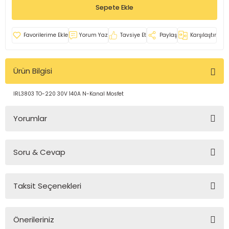
Sepete Ekle
rleri
e
azları
Yorum Yaz
Tavsiye Et
Paylaş
Karşılaştır
Ürün Bilgisi
IRL3803 TO-220 30V 140A N-Kanal Mosfet
Yorumlar
Soru & Cevap
Bu ürüne ilk yorumu siz yapın!
Taksit Seçenekleri
Yorum Yaz
Ürün hakkında henüz soru sorulmamış.
Önerileriniz
Soru Sor