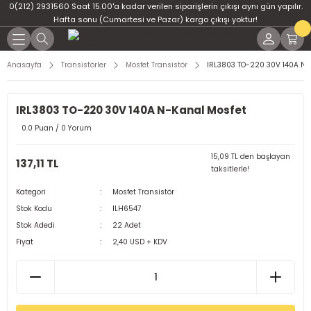
0(212) 2931560 Saat 15.00'a kadar verilen siparişlerin çıkışı aynı gün yapılır.
Geri Dön
Geri Dön
Geri Dön
Geri Dön
Geri Dön
Geri Dön
Hafta sonu (Cumartesi ve Pazar) kargo çıkışı yoktur!
er
ponent
u
i
Anasayfa
Transistörler
Mosfet Transistör
IRL3803 TO-220 30V 140A N-
ment
ndansatör
bloları
 Led
IRL3803 TO-220 30V 140A N-Kanal Mosfet
tör
tc
leri
0.0 Puan / 0 Yorum
ör
dansatör
15,09 TL den başlayan
137,11 TL
taksitlerle!
ar
atörler
Kategori
Mosfet Transistör
Stok Kodu
ILH6547
Dirençler
il
Stok Adedi
22 Adet
Fiyat
2,40 USD + KDV
r
ları