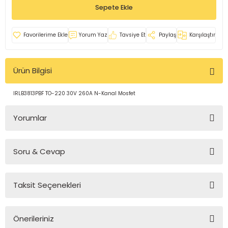
Sepete Ekle
rleri
e
azları
Yorum Yaz
Tavsiye Et
Paylaş
Karşılaştır
Ürün Bilgisi
IRLB3813PBF TO-220 30V 260A N-Kanal Mosfet
Yorumlar
Soru & Cevap
Bu ürüne ilk yorumu siz yapın!
Taksit Seçenekleri
Yorum Yaz
Ürün hakkında henüz soru sorulmamış.
Önerileriniz
Soru Sor