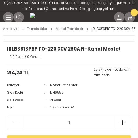
0(212) 2931560 Saat 15.00'a kadar verilen siparişlerin çıkışı aynı gün yapılır.
Geri Dön
Geri Dön
Geri Dön
Geri Dön
Geri Dön
Geri Dön
Hafta sonu (Cumartesi ve Pazar) kargo çıkışı yoktur!
er
ponent
u
i
Anasayfa
Transistörler
Mosfet Transistör
IRLB3813PBF TO-220 30V 260
ment
ndansatör
bloları
 Led
IRLB3813PBF TO-220 30V 260A N-Kanal Mosfet
tör
tc
leri
0.0 Puan / 0 Yorum
ör
dansatör
23,57 TL den başlayan
214,24 TL
taksitlerle!
ar
atörler
Kategori
Mosfet Transistör
Stok Kodu
ILH6552
Dirençler
il
Stok Adedi
21 Adet
Fiyat
3,75 USD + KDV
r
ları