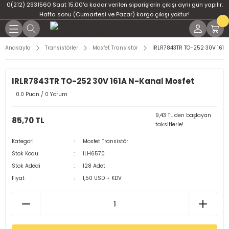
0(212) 2931560 Saat 15.00'a kadar verilen siparişlerin çıkışı aynı gün yapılır.
Geri Dön
Geri Dön
Geri Dön
Geri Dön
Geri Dön
Geri Dön
Hafta sonu (Cumartesi ve Pazar) kargo çıkışı yoktur!
er
ponent
u
i
Anasayfa
Transistörler
Mosfet Transistör
IRLR7843TR TO-252 30V 161A
ment
ndansatör
bloları
 Led
IRLR7843TR TO-252 30V 161A N-Kanal Mosfet
tör
tc
leri
0.0 Puan / 0 Yorum
ör
dansatör
9,43 TL den başlayan
85,70 TL
taksitlerle!
ar
atörler
Kategori
Mosfet Transistör
Stok Kodu
ILH6570
Dirençler
il
Stok Adedi
128 Adet
Fiyat
1,50 USD + KDV
r
ları