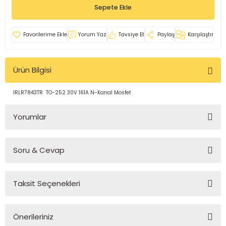
Sepete Ekle
rleri
e
azları
Yorum Yaz
Tavsiye Et
Paylaş
Karşılaştır
Ürün Bilgisi
IRLR7843TR TO-252 30V 161A N-Kanal Mosfet
Yorumlar
Soru & Cevap
Bu ürüne ilk yorumu siz yapın!
Taksit Seçenekleri
Yorum Yaz
Ürün hakkında henüz soru sorulmamış.
Önerileriniz
Soru Sor