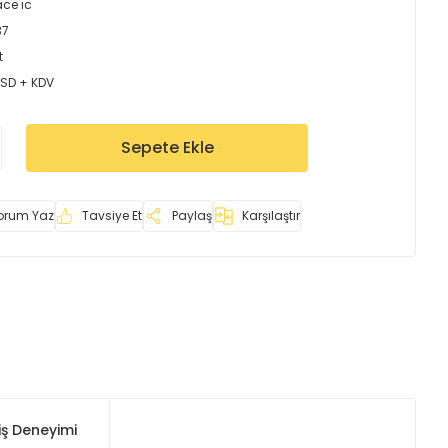
ace ıc
37
t
USD + KDV
Sepete Ekle
orum Yaz
Tavsiye Et
Paylaş
Karşılaştır
iş Deneyimi