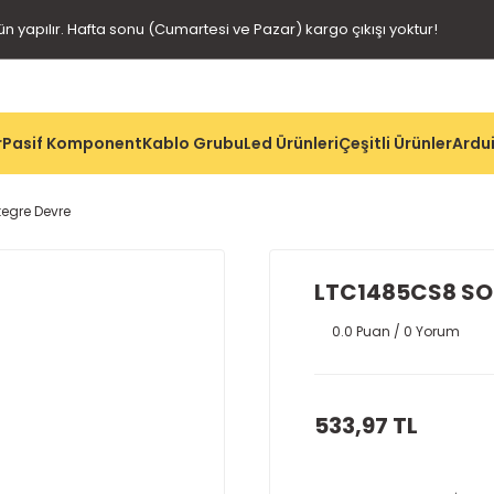
gün yapılır. Hafta sonu (Cumartesi ve Pazar) kargo çıkışı yoktur!
r
Pasif Komponent
Kablo Grubu
Led Ürünleri
Çeşitli Ürünler
Ardui
egre Devre
LTC1485CS8 SOI
0.0 Puan / 0 Yorum
533,97 TL