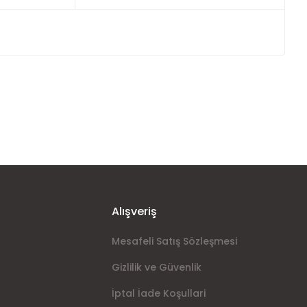
ımıza iletebilirsiniz.
Alışveriş
Mesafeli Satış Sözleşmesi
Gizlilik ve Güvenlik
İptal İade Koşullari