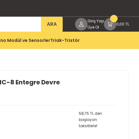
Giriş Yap
ARA
0,00 TL
Üye Ol
no Modül ve Sensorler
Triak-Tristör
C-8 Entegre Devre
58,75 TL den
başlayan
taksitlerle!