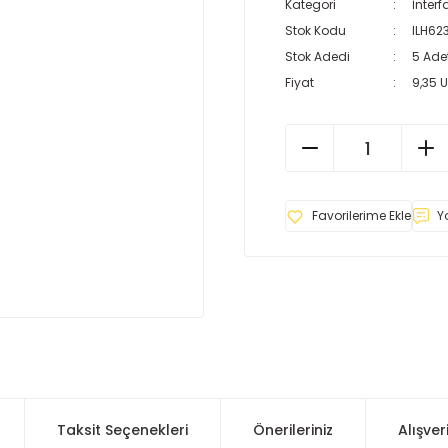
Kategori
İnterf
Stok Kodu
ILH62
Stok Adedi
5 Ade
Fiyat
9,35 
Y
Taksit Seçenekleri
Önerileriniz
Alışver