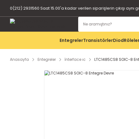
0(212) 2931560 Saat 15.00'a kadar verilen siparişlerin çıkışı aynı 
Entegreler
Transistörler
Diod
Rölele
Anasayfa
Entegreler
İnterface ıc
LTC1485CS8 SOIC-8 Ent