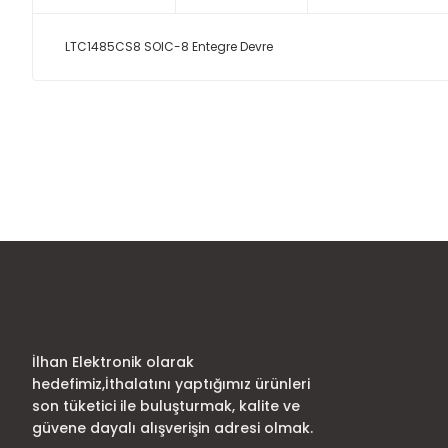
LTC1485CS8 SOIC-8 Entegre Devre
Bu ürünün fiyat bilgisi, resim, ürün açıklamalarında ve diğer
Görüş ve önerileriniz için teşekkür ederiz.
Ürün resmi kalitesiz, bozuk veya görüntülenemiyor.
Ürün açıklamasında eksik bilgiler bulunuyor.
Ürün bilgilerinde hatalar bulunuyor.
Ürün fiyatı diğer sitelerden daha pahalı.
Bu ürüne benzer farklı alternatifler olmalı.
İlhan Elektronik olarak
hedefimiz,İthalatını yaptığımız ürünleri
son tüketici ile buluşturmak, kalite ve
güvene dayalı alışverişin adresi olmak.