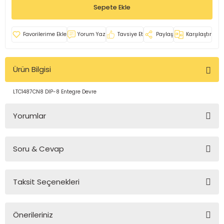
Sepete Ekle
rleri
e
azları
Yorum Yaz
Tavsiye Et
Paylaş
Karşılaştır
Ürün Bilgisi
LTC1487CN8 DIP-8 Entegre Devre
Yorumlar
Soru & Cevap
Bu ürüne ilk yorumu siz yapın!
Taksit Seçenekleri
Yorum Yaz
Ürün hakkında henüz soru sorulmamış.
Önerileriniz
Soru Sor