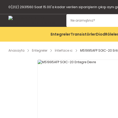
0(212) 2931560 Saat 15.00'a kadar verilen siparişlerin çıkışı aynı 
Entegreler
Transistörler
Diod
Rölele
Anasayfa
Entegreler
İnterface ıc
M51995AFP SOIC-20 Ent