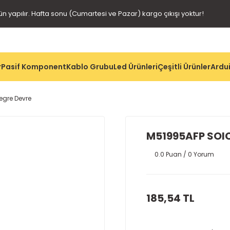
gün yapılır. Hafta sonu (Cumartesi ve Pazar) kargo çıkışı yoktur!
r
Pasif Komponent
Kablo Grubu
Led Ürünleri
Çeşitli Ürünler
Ardui
egre Devre
M51995AFP SOIC
0.0 Puan / 0 Yorum
185,54 TL