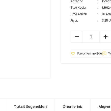
Kategori
İnterf
Stok Kodu
ILH62
Stok Adedi
16 Ad
Fiyat
3,25 
Y
Taksit Seçenekleri
Önerileriniz
Alışver