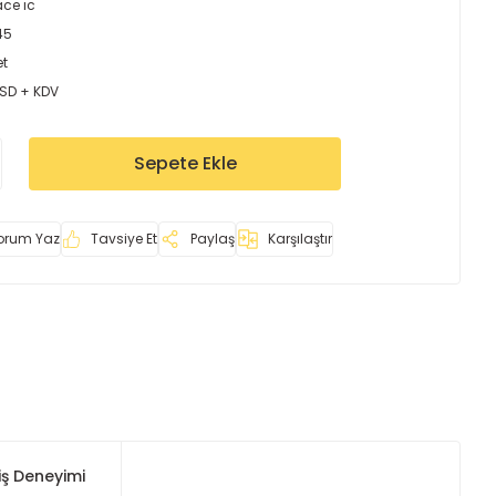
ace ıc
45
et
USD + KDV
Sepete Ekle
orum Yaz
Tavsiye Et
Paylaş
Karşılaştır
iş Deneyimi