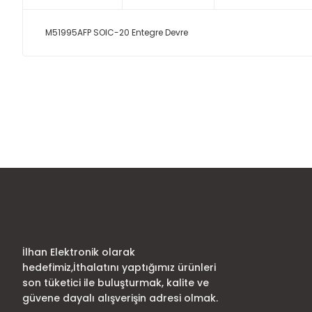
M51995AFP SOIC-20 Entegre Devre
Bu ürünün fiyat bilgisi, resim, ürün açıklamalarında ve diğer
Görüş ve önerileriniz için teşekkür ederiz.
Ürün resmi kalitesiz, bozuk veya görüntülenemiyor.
Ürün açıklamasında eksik bilgiler bulunuyor.
Ürün bilgilerinde hatalar bulunuyor.
Ürün fiyatı diğer sitelerden daha pahalı.
Bu ürüne benzer farklı alternatifler olmalı.
İlhan Elektronik olarak
hedefimiz,İthalatını yaptığımız ürünleri
son tüketici ile buluşturmak, kalite ve
güvene dayalı alışverişin adresi olmak.