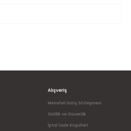
ımıza iletebilirsiniz.
Alışveriş
Mesafeli Satış Sözleşmesi
Gizlilik ve Güvenlik
İptal İade Koşullari