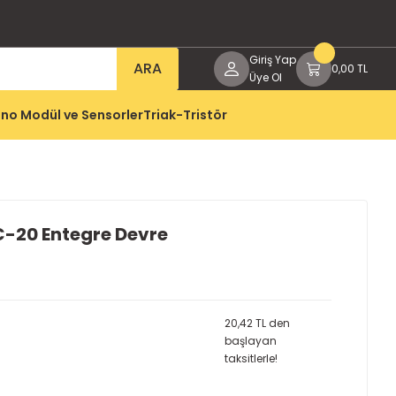
Giriş Yap
ARA
0,00 TL
Üye Ol
no Modül ve Sensorler
Triak-Tristör
-20 Entegre Devre
20,42 TL den
başlayan
taksitlerle!