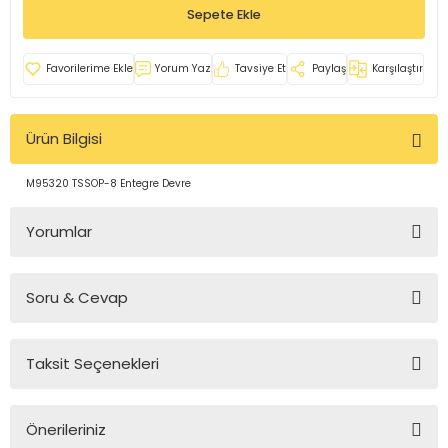
Sepete Ekle
rleri
e
azları
Yorum Yaz
Tavsiye Et
Paylaş
Karşılaştır
Ürün Bilgisi
M95320 TSSOP-8 Entegre Devre
Yorumlar
Soru & Cevap
Bu ürüne ilk yorumu siz yapın!
Taksit Seçenekleri
Yorum Yaz
Ürün hakkında henüz soru sorulmamış.
Önerileriniz
Soru Sor