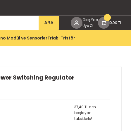
Giriş Yap
ARA
0,00 TL
Üye Ol
no Modül ve Sensorler
Triak-Tristör
ower Switching Regulator
37,40 TL den
başlayan
taksitlerle!