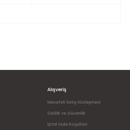
ımıza iletebilirsiniz.
Alışveriş
Mesafeli Satış Sözleşmesi
Gizlilik ve Güvenlik
İptal İade Koşullari