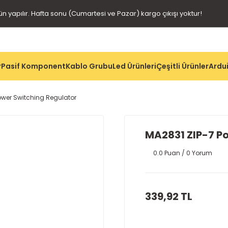
gün yapılır. Hafta sonu (Cumartesi ve Pazar) kargo çıkışı yoktur!
r
Pasif Komponent
Kablo Grubu
Led Ürünleri
Çeşitli Ürünler
Ardui
ower Switching Regulator
MA2831 ZIP-7 P
0.0 Puan / 0 Yorum
339,92 TL