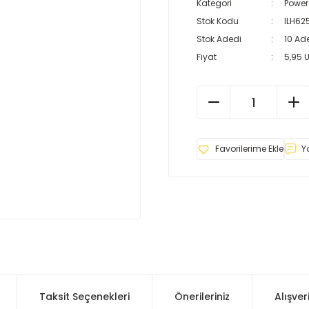
Kategori
Powe
Stok Kodu
ILH62
Stok Adedi
10 Ad
Fiyat
5,95 
Y
Taksit Seçenekleri
Önerileriniz
Alışver