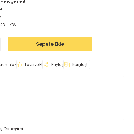
r Menagement
51
et
USD + KDV
Sepete Ekle
orum Yaz
Tavsiye Et
Paylaş
Karşılaştır
iş Deneyimi