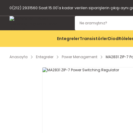
0(212) 2931560 Saat 15.00'a kadar verilen siparişlerin çıkışı aynı 
Entegreler
Transistörler
Diod
Rölele
Anasayfa
Entegreler
Power Menagement
MA2831 ZIP-7 P