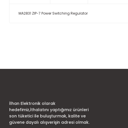
MA2831 ZIP-7 Power Switching Regulator
Bu ürünün fiyat bilgisi, resim, ürün açıklamalarında ve diğer
Görüş ve önerileriniz için teşekkür ederiz.
Ürün resmi kalitesiz, bozuk veya görüntülenemiyor.
Ürün açıklamasında eksik bilgiler bulunuyor.
Ürün bilgilerinde hatalar bulunuyor.
Ürün fiyatı diğer sitelerden daha pahalı.
Bu ürüne benzer farklı alternatifler olmalı.
İlhan Elektronik olarak
hedefimiz,İthalatını yaptığımız ürünleri
son tüketici ile buluşturmak, kalite ve
güvene dayalı alışverişin adresi olmak.