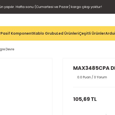
gün yapılır. Hafta sonu (Cumartesi ve Pazar) kargo çıkışı yoktur!
r
Pasif Komponent
Kablo Grubu
Led Ürünleri
Çeşitli Ürünler
Ardui
gre Devre
MAX3485CPA DI
0.0 Puan / 0 Yorum
105,69 TL