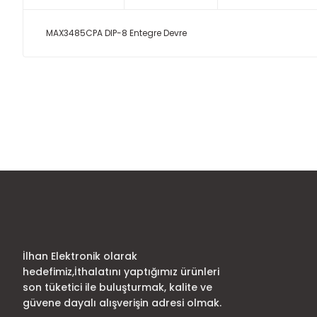
MAX3485CPA DIP-8 Entegre Devre
Bu ürünün fiyat bilgisi, resim, ürün açıklamalarında ve diğer
Görüş ve önerileriniz için teşekkür ederiz.
Ürün resmi kalitesiz, bozuk veya görüntülenemiyor.
Ürün açıklamasında eksik bilgiler bulunuyor.
Ürün bilgilerinde hatalar bulunuyor.
Ürün fiyatı diğer sitelerden daha pahalı.
Bu ürüne benzer farklı alternatifler olmalı.
İlhan Elektronik olarak
hedefimiz,İthalatını yaptığımız ürünleri
son tüketici ile buluşturmak, kalite ve
güvene dayalı alışverişin adresi olmak.