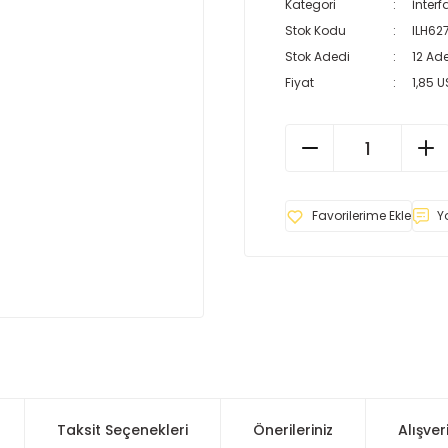
Kategori
İnterf
Stok Kodu
ILH62
Stok Adedi
12 Ade
Fiyat
1,85 
Y
Taksit Seçenekleri
Önerileriniz
Alışver