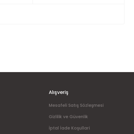
ımıza iletebilirsiniz.
Alışveriş
Mesafeli Satış Sözleşmesi
Gizlilik ve Güvenlik
İptal İade Koşullari