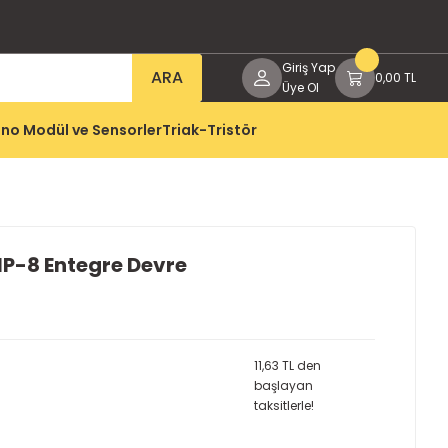
Giriş Yap
ARA
0,00 TL
Üye Ol
no Modül ve Sensorler
Triak-Tristör
P-8 Entegre Devre
11,63 TL den
başlayan
taksitlerle!