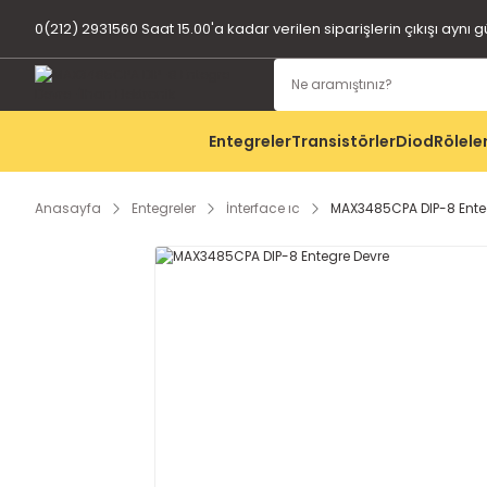
0(212) 2931560 Saat 15.00'a kadar verilen siparişlerin çıkışı aynı 
Entegreler
Transistörler
Diod
Rölele
Anasayfa
Entegreler
İnterface ıc
MAX3485CPA DIP-8 Ente