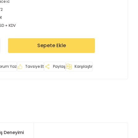
ace ıc
72
t
USD + KDV
Sepete Ekle
orum Yaz
Tavsiye Et
Paylaş
Karşılaştır
iş Deneyimi