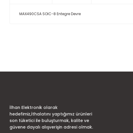
MAX490CSA SOIC-8 Entegre Devre
Bu ürünün fiyat bilgisi, resim, ürün açıklamalarında ve diğer
Görüş ve önerileriniz için teşekkür ederiz.
Ürün resmi kalitesiz, bozuk veya görüntülenemiyor.
Ürün açıklamasında eksik bilgiler bulunuyor.
Ürün bilgilerinde hatalar bulunuyor.
Ürün fiyatı diğer sitelerden daha pahalı.
Bu ürüne benzer farklı alternatifler olmalı.
İlhan Elektronik olarak
hedefimiz,İthalatını yaptığımız ürünleri
son tüketici ile buluşturmak, kalite ve
güvene dayalı alışverişin adresi olmak.