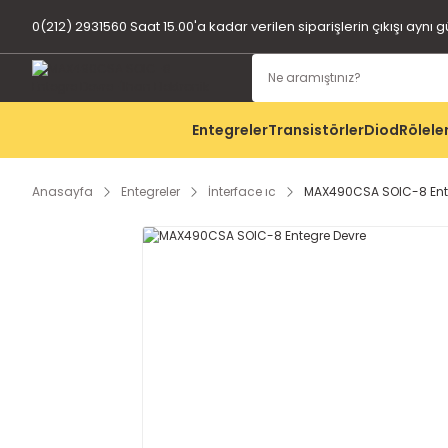
0(212) 2931560 Saat 15.00'a kadar verilen siparişlerin çıkışı aynı 
Entegreler
Transistörler
Diod
Rölele
Anasayfa
Entegreler
İnterface ıc
MAX490CSA SOIC-8 Ent