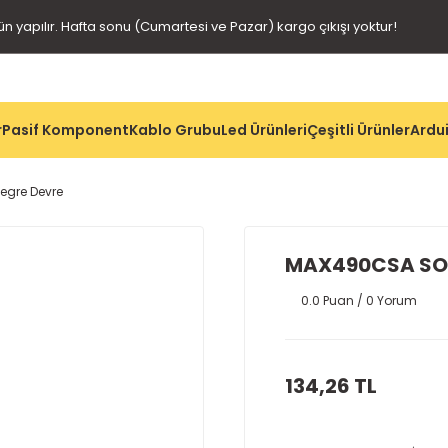
gün yapılır. Hafta sonu (Cumartesi ve Pazar) kargo çıkışı yoktur!
r
Pasif Komponent
Kablo Grubu
Led Ürünleri
Çeşitli Ürünler
Ardui
egre Devre
MAX490CSA SOI
0.0 Puan / 0 Yorum
134,26 TL