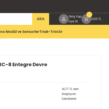
Giriş Yap
ARA
0,00 TL
Üye Ol
no Modül ve Sensorler
Triak-Tristör
C-8 Entegre Devre
14,77 TL den
başlayan
taksitlerle!