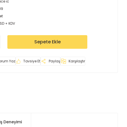
ace ıc
89
et
USD + KDV
Sepete Ekle
orum Yaz
Tavsiye Et
Paylaş
Karşılaştır
iş Deneyimi