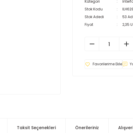
Kategori
İnterf
Stok Kodu
ILH62
Stok Adedi
53 Ad
Fiyat
2,35 
Y
Taksit Seçenekleri
Önerileriniz
Alışver