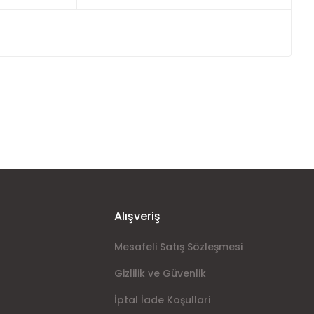
ımıza iletebilirsiniz.
Alışveriş
Mesafeli Satış Sözleşmesi
Gizlilik ve Güvenlik
İptal İade Koşullari