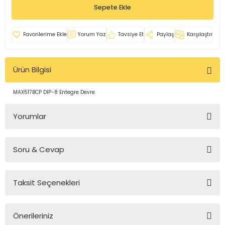
Sepete Ekle
rleri
e
azları
Yorum Yaz
Tavsiye Et
Paylaş
Karşılaştır
Ürün Bilgisi
MAX517BCP DIP-8 Entegre Devre
Yorumlar
Soru & Cevap
Bu ürüne ilk yorumu siz yapın!
Taksit Seçenekleri
Yorum Yaz
Ürün hakkında henüz soru sorulmamış.
Önerileriniz
Soru Sor