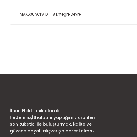
MAX636ACPA DIP-8 Entegre Devre
Bu ürünün fiyat bilgisi, resim, ürün açıklamalarında ve diğer
Görüş ve önerileriniz için teşekkür ederiz.
Ürün resmi kalitesiz, bozuk veya görüntülenemiyor.
Ürün açıklamasında eksik bilgiler bulunuyor.
Ürün bilgilerinde hatalar bulunuyor.
Ürün fiyatı diğer sitelerden daha pahalı.
Bu ürüne benzer farklı alternatifler olmalı.
İlhan Elektronik olarak
hedefimiz,İthalatını yaptığımız ürünleri
son tüketici ile buluşturmak, kalite ve
güvene dayalı alışverişin adresi olmak.