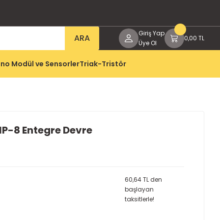
Giriş Yap
ARA
0,00 TL
Üye Ol
no Modül ve Sensorler
Triak-Tristör
P-8 Entegre Devre
60,64 TL den
başlayan
taksitlerle!