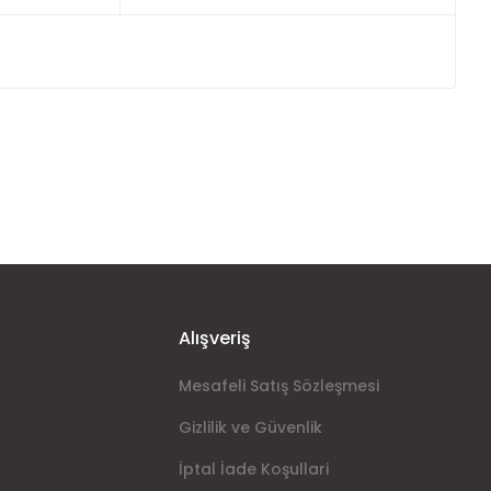
ımıza iletebilirsiniz.
Alışveriş
Mesafeli Satış Sözleşmesi
Gizlilik ve Güvenlik
İptal İade Koşullari