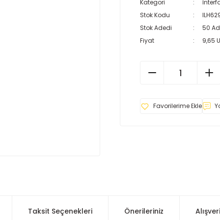
Kategori
İnterf
Stok Kodu
ILH62
Stok Adedi
50 Ad
Fiyat
9,65 
Y
Taksit Seçenekleri
Önerileriniz
Alışver