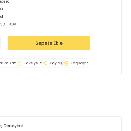
ace ıc
93
et
USD + KDV
Sepete Ekle
orum Yaz
Tavsiye Et
Paylaş
Karşılaştır
iş Deneyimi