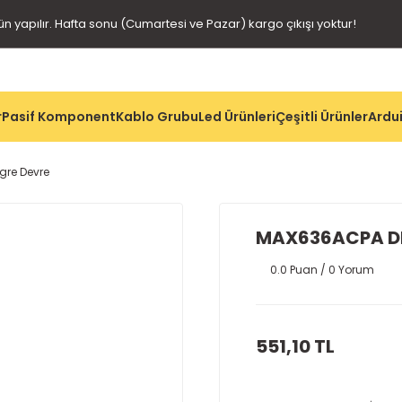
gün yapılır. Hafta sonu (Cumartesi ve Pazar) kargo çıkışı yoktur!
r
Pasif Komponent
Kablo Grubu
Led Ürünleri
Çeşitli Ürünler
Ardui
gre Devre
MAX636ACPA DI
0.0 Puan / 0 Yorum
551,10 TL