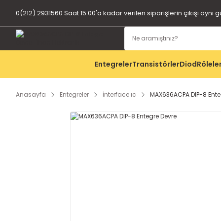
0(212) 2931560 Saat 15.00'a kadar verilen siparişlerin çıkışı aynı 
Entegreler
Transistörler
Diod
Rölele
Anasayfa
Entegreler
İnterface ıc
MAX636ACPA DIP-8 Ente