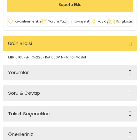
Sepete Ekle
rleri
e
azları
Yorum Yaz
Tavsiye Et
Paylaş
Karşılaştır
Ürün Bilgisi
MBF15T65PEH TO-220F 15A 650V N-Kanal Mosfet
Yorumlar
Soru & Cevap
Bu ürüne ilk yorumu siz yapın!
Taksit Seçenekleri
Yorum Yaz
Ürün hakkında henüz soru sorulmamış.
Önerileriniz
Soru Sor