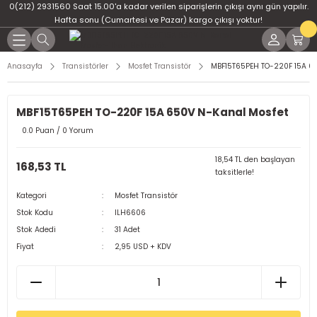
0(212) 2931560 Saat 15.00'a kadar verilen siparişlerin çıkışı aynı gün yapılır.
Geri Dön
Geri Dön
Geri Dön
Geri Dön
Geri Dön
Geri Dön
Hafta sonu (Cumartesi ve Pazar) kargo çıkışı yoktur!
er
ponent
u
i
Anasayfa
Transistörler
Mosfet Transistör
MBF15T65PEH TO-220F 15A 6
ment
ndansatör
bloları
 Led
MBF15T65PEH TO-220F 15A 650V N-Kanal Mosfet
tör
tc
leri
0.0 Puan / 0 Yorum
ör
dansatör
18,54 TL den başlayan
168,53 TL
taksitlerle!
ar
atörler
Kategori
Mosfet Transistör
Stok Kodu
ILH6606
Dirençler
il
Stok Adedi
31 Adet
Fiyat
2,95 USD + KDV
r
ları