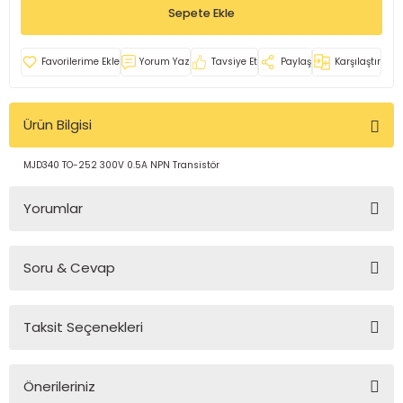
Sepete Ekle
rleri
e
azları
Yorum Yaz
Tavsiye Et
Paylaş
Karşılaştır
Ürün Bilgisi
MJD340 TO-252 300V 0.5A NPN Transistör
Yorumlar
Soru & Cevap
Bu ürüne ilk yorumu siz yapın!
Taksit Seçenekleri
Yorum Yaz
Ürün hakkında henüz soru sorulmamış.
Önerileriniz
Soru Sor