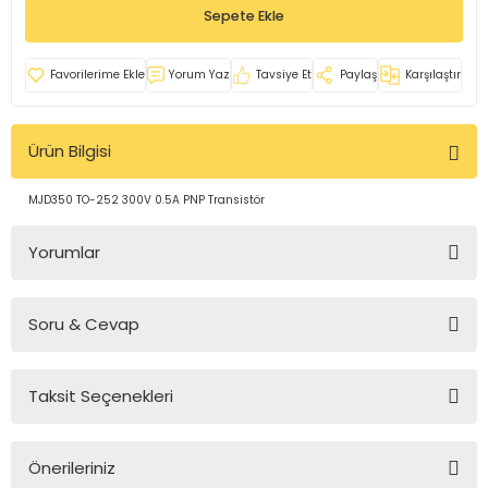
Sepete Ekle
rleri
e
azları
Yorum Yaz
Tavsiye Et
Paylaş
Karşılaştır
Ürün Bilgisi
MJD350 TO-252 300V 0.5A PNP Transistör
Yorumlar
Soru & Cevap
Bu ürüne ilk yorumu siz yapın!
Taksit Seçenekleri
Yorum Yaz
Ürün hakkında henüz soru sorulmamış.
Önerileriniz
Soru Sor