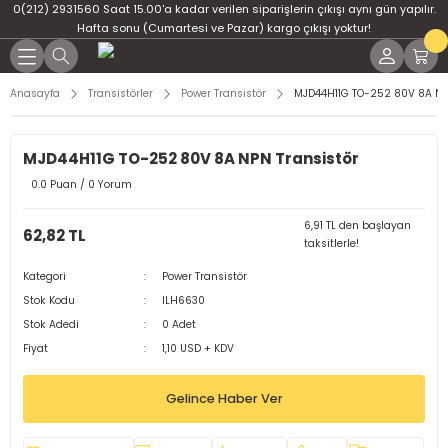
0(212) 2931560 Saat 15.00'a kadar verilen siparişlerin çıkışı aynı gün yapılır.
Geri Dön
Geri Dön
Geri Dön
Geri Dön
Geri Dön
Geri Dön
Hafta sonu (Cumartesi ve Pazar) kargo çıkışı yoktur!
er
ponent
u
i
Anasayfa
Transistörler
Power Transistör
MJD44H11G TO-252 80V 8A NP
ment
ndansatör
bloları
 Led
MJD44H11G TO-252 80V 8A NPN Transistör
tör
tc
leri
0.0 Puan / 0 Yorum
ör
dansatör
6,91 TL den başlayan
62,82 TL
taksitlerle!
ar
atörler
Kategori
Power Transistör
Stok Kodu
ILH6630
Dirençler
il
Stok Adedi
0 Adet
Fiyat
1,10 USD + KDV
r
ları
Gelince Haber Ver