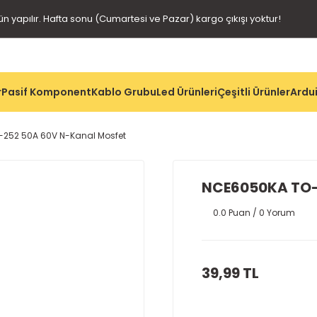
gün yapılır. Hafta sonu (Cumartesi ve Pazar) kargo çıkışı yoktur!
r
Pasif Komponent
Kablo Grubu
Led Ürünleri
Çeşitli Ürünler
Ardui
252 50A 60V N-Kanal Mosfet
NCE6050KA TO-
0.0 Puan / 0 Yorum
39,99 TL