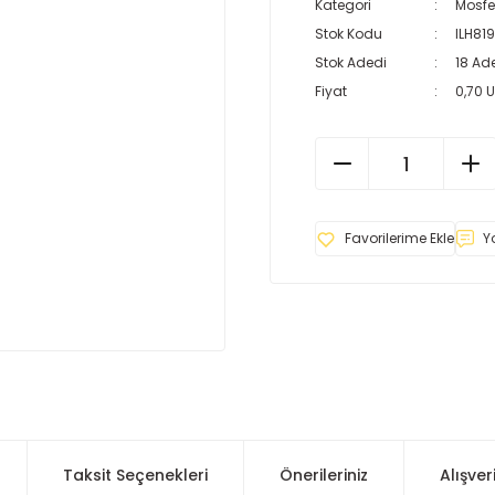
Kategori
Mosfe
Stok Kodu
ILH81
Stok Adedi
18 Ad
Fiyat
0,70 
Y
Taksit Seçenekleri
Önerileriniz
Alışver