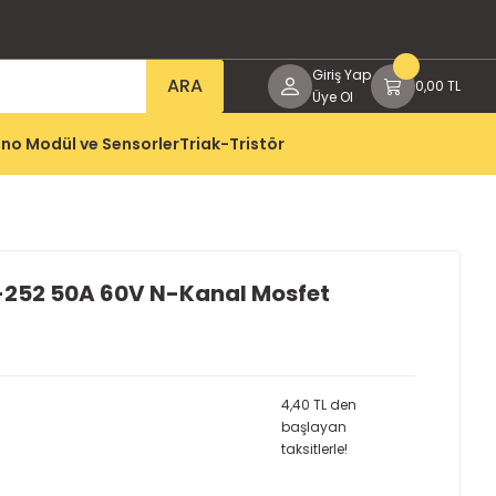
Giriş Yap
ARA
0,00 TL
Üye Ol
no Modül ve Sensorler
Triak-Tristör
252 50A 60V N-Kanal Mosfet
4,40 TL den
başlayan
taksitlerle!