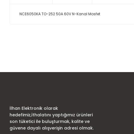
NCE6050KA TO-252 50A 60V N-Kanal Mosfet
Bu ürünün fiyat bilgisi, resim, ürün açıklamalarında ve diğer
Görüş ve önerileriniz için teşekkür ederiz.
Ürün resmi kalitesiz, bozuk veya görüntülenemiyor.
Ürün açıklamasında eksik bilgiler bulunuyor.
Ürün bilgilerinde hatalar bulunuyor.
Ürün fiyatı diğer sitelerden daha pahalı.
Bu ürüne benzer farklı alternatifler olmalı.
İlhan Elektronik olarak
hedefimiz,İthalatını yaptığımız ürünleri
son tüketici ile buluşturmak, kalite ve
güvene dayalı alışverişin adresi olmak.