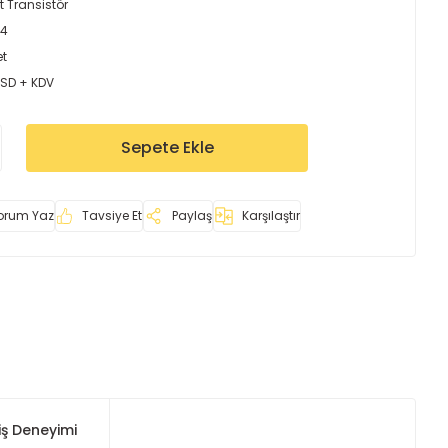
t Transistör
94
et
USD + KDV
Sepete Ekle
orum Yaz
Tavsiye Et
Paylaş
Karşılaştır
iş Deneyimi