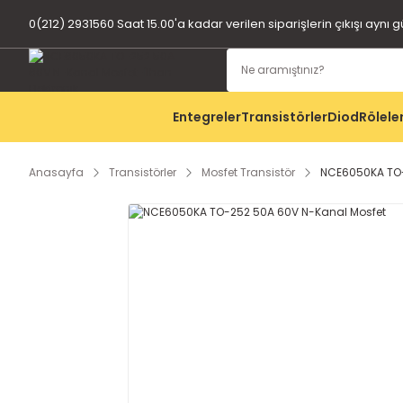
0(212) 2931560 Saat 15.00'a kadar verilen siparişlerin çıkışı aynı 
Entegreler
Transistörler
Diod
Rölele
Anasayfa
Transistörler
Mosfet Transistör
NCE6050KA TO-