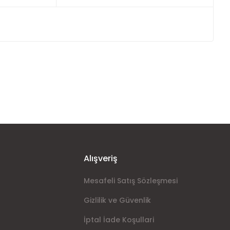
ımıza iletebilirsiniz.
Alışveriş
Mesafeli Satış Sözleşmesi
Gizlilik ve Güvenlik
İptal İade Koşullari